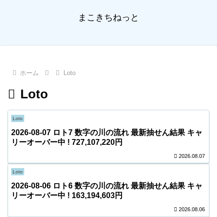
まこきちねっと
ホーム
Loto
Loto
Loto
2026-08-07 ロト7 数字の川の流れ 最新抽せん結果 キャ
リーオーバー中 ! 727,107,220円
2026.08.07
Loto
2026-08-06 ロト6 数字の川の流れ 最新抽せん結果 キャ
リーオーバー中 ! 163,194,603円
2026.08.06