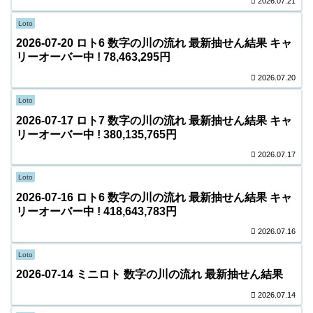
2026.07.21
Loto
2026-07-20 ロト6 数字の川の流れ 最新抽せん結果 キャ
リーオーバー中 ! 78,463,295円
2026.07.20
Loto
2026-07-17 ロト7 数字の川の流れ 最新抽せん結果 キャ
リーオーバー中 ! 380,135,765円
2026.07.17
Loto
2026-07-16 ロト6 数字の川の流れ 最新抽せん結果 キャ
リーオーバー中 ! 418,643,783円
2026.07.16
Loto
2026-07-14 ミニロト 数字の川の流れ 最新抽せん結果
2026.07.14