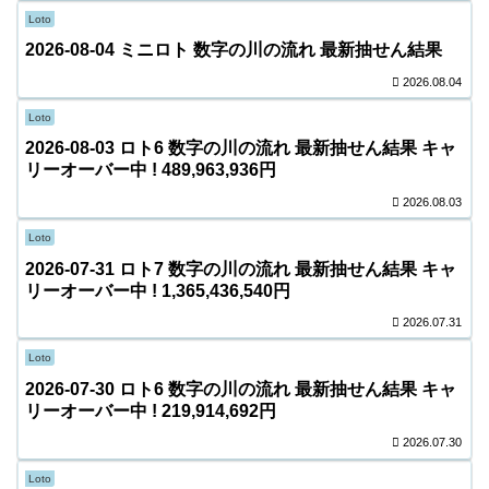
Loto
2026-08-04 ミニロト 数字の川の流れ 最新抽せん結果
2026.08.04
Loto
2026-08-03 ロト6 数字の川の流れ 最新抽せん結果 キャ
リーオーバー中 ! 489,963,936円
2026.08.03
Loto
2026-07-31 ロト7 数字の川の流れ 最新抽せん結果 キャ
リーオーバー中 ! 1,365,436,540円
2026.07.31
Loto
2026-07-30 ロト6 数字の川の流れ 最新抽せん結果 キャ
リーオーバー中 ! 219,914,692円
2026.07.30
Loto