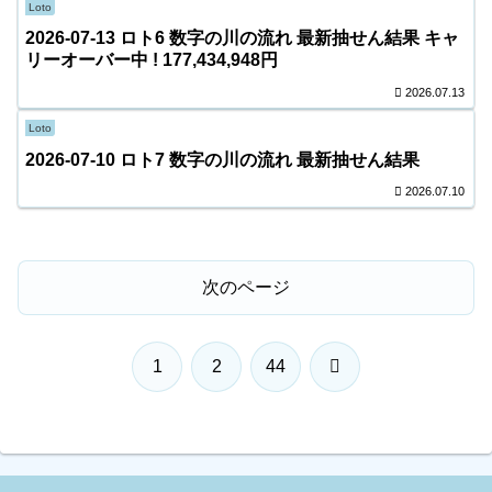
Loto
2026-07-13 ロト6 数字の川の流れ 最新抽せん結果 キャ
リーオーバー中 ! 177,434,948円
2026.07.13
Loto
2026-07-10 ロト7 数字の川の流れ 最新抽せん結果
2026.07.10
次のページ
次
1
2
44
へ