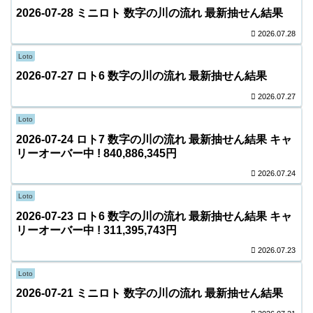
2026-07-28 ミニロト 数字の川の流れ 最新抽せん結果
2026.07.28
Loto
2026-07-27 ロト6 数字の川の流れ 最新抽せん結果
2026.07.27
Loto
2026-07-24 ロト7 数字の川の流れ 最新抽せん結果 キャ
リーオーバー中 ! 840,886,345円
2026.07.24
Loto
2026-07-23 ロト6 数字の川の流れ 最新抽せん結果 キャ
リーオーバー中 ! 311,395,743円
2026.07.23
Loto
2026-07-21 ミニロト 数字の川の流れ 最新抽せん結果