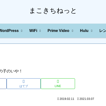
まこきちねっと
WordPress
WiFi
Prime Video
Hulu
レ
はてブ
LINE
2019.02.11
2021.03.07