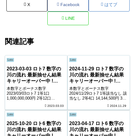
X
Facebook
はてブ
LINE
関連記事
Loto
Loto
2023-03-03 ロト7 数字の
2024-11-29 ロト7 数字の
川の流れ 最新抽せん結果
川の流れ 最新抽せん結果
キャリーオーバー中 !
キャリーオーバー中 !
1,304,641,875円
342,553,405円
本数字とボーナス数字
本数字とボーナス数字
2023/03/03ロト7 1等1口
2024/11/29ロト7 1等該当なし 該
1,000,000,000円 2等12口
当なし 2等4口 14,144,500円 3等
7,355,400円 3等131口 943,200円
89口 889,900円 4等5,200口
2023.03.03
2024.11.29
4等7,212口 10,000円 5等123,047
8,900円 5等81,984口 1,400円 6
口 1,400円 6等219,8...
等132,165口 1,000円 ...
Loto
Loto
2025-10-20 ロト6 数字の
2023-04-17 ロト6 数字の
川の流れ 最新抽せん結果
川の流れ 最新抽せん結果
キャリーオーバー中 !
キャリーオーバー中 !