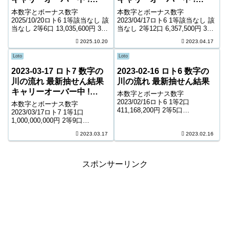
484,403,623円
254,293,846円
本数字とボーナス数字
本数字とボーナス数字
2025/10/20ロト6 1等該当なし 該
2023/04/17ロト6 1等該当なし 該
当なし 2等6口 13,035,600円 3等
当なし 2等12口 6,357,500円 3等
291口 290,200円 4等13,818口
193口 426,800円 4等10,005口
2025.10.20
2023.04.17
6,400円 5等212,520口 1,000円
8,700円 5等162,735口 1,000円
キャリーオーバー 484,40...
キャリーオーバー 254,29...
Loto
Loto
2023-03-17 ロト7 数字の
2023-02-16 ロト6 数字の
川の流れ 最新抽せん結果
川の流れ 最新抽せん結果
キャリーオーバー中 !
本数字とボーナス数字
1,306,911,980円
2023/02/16ロト6 1等2口
本数字とボーナス数字
411,168,200円 2等5口
2023/03/17ロト7 1等1口
16,979,000円 3等328口 279,500
1,000,000,000円 2等9口
円 4等14,379口 6,700円 5等
9,414,800円 3等184口 644,600円
2023.03.17
2023.02.16
223,026口 1,000円 キャリーオー
4等8,052口 8,600円 5等114,858
バー ...
口 1,400円 6等208,867...
スポンサーリンク