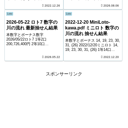
120,198,100円 2等7口
20,492,900円 3等240口 368,800
2022.12.26
2026.08.06
11,029,200円 3等548口 152,1...
円 4等11,134口 8,400円 5等
187,447口 1,000円 キャリーオー
Loto
Loto
バー ...
2026-05-22 ロト7 数字の
2022-12-20 MiniLoto-
川の流れ 最新抽せん結果
kawa.pdf ミニロト 数字の
川の流れ 抽せん結果
本数字とボーナス数字
2026/05/22ロト7 1等2口
本数字とボーナス 14, 19, 23, 30,
200,726,400円 2等10口
31, (26) 2022/12/20ミニロト 14,
4,734,500円 3等105口 519,400円
19, 23, 30, 31, (26) 1等14口
4等5,013口 6,500円 5等81,377口
11,965,900円 2等57口 211,100円
2026.05.22
2022.12.20
1,300円 6等131,661口 ...
3等1,791口 11,6...
スポンサーリンク