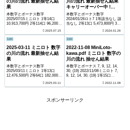
の川の流れ 最新抽せん結
川の流れ 最新抽せん結果
果
キャリーオーバー中 !
1,015,997,335円
本数字とボーナス数字
本数字とボーナス数字
2025/07/15ミニロト 1等14口
2024/01/26ロト7 1等該当なし 該
10,913,700円 2等114口 96,200円
当なし 2等13口 5,473,800円 3等
3等1,995口 9,500円 4等51,703口
134口 743,400円 4等6,251口
2025.07.15
2024.01.26
900円 ＊抽せんの結果は最終的
9,300円 5等100,486口 1,400円 6
に発売元の発表のものと照合し
等162,847口 1,000...
Loto
Loto
て下さい。...
2025-03-11 ミニロト 数字
2022-11-08 MiniLoto-
の川の流れ 最新抽せん結
kawa.pdf ミニロト 数字の
果
川の流れ 抽せん結果
本数字とボーナス数字
本数字とボーナス 7, 9, 12, 14,
2025/03/11ミニロト 1等13口
30, (19) 2022/11/08ミニロト 7,
12,476,500円 2等64口 182,000円
9, 12, 14, 30, (19) 1等15口
3等1,494口 13,500円 4等46,286
11,155,300円 2等78口 154,100円
2025.03.11
2022.11.08
口 1,100円 ＊抽せんの結果は最
3等1,976口 10,500円 ...
終的に発売元の発表のものと照
合して下...
スポンサーリンク