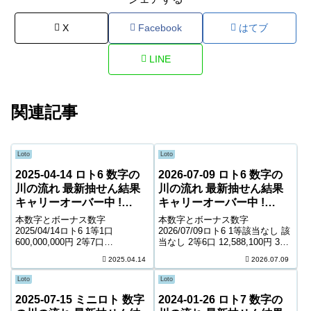
X
Facebook
はてブ
LINE
関連記事
Loto
Loto
2025-04-14 ロト6 数字の
2026-07-09 ロト6 数字の
川の流れ 最新抽せん結果
川の流れ 最新抽せん結果
キャリーオーバー中 !
キャリーオーバー中 !
400,711,088円
482,140,962円
本数字とボーナス数字
本数字とボーナス数字
2025/04/14ロト6 1等1口
2026/07/09ロト6 1等該当なし 該
600,000,000円 2等7口
当なし 2等6口 12,588,100円 3等
11,973,100円 3等309口 292,900
323口 252,500円 4等14,687口
2025.04.14
2026.07.09
円 4等14,668口 6,500円 5等
5,800円 5等223,868口 1,000円
230,369口 1,000円 キャリーオー
キャリーオーバー 482,14...
Loto
Loto
バー ...
2025-07-15 ミニロト 数字
2024-01-26 ロト7 数字の