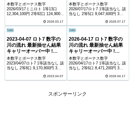
380,135,765円
本数字とボーナス数字
本数字とボーナス数字
2026/03/17ミニロト 1等13口
2026/07/17ロト7 1等該当なし 該
12,304,100円 2等92口 124,900円
当なし 2等5口 9,047,600円 3等
3等1,728口 11,500円 4等50,621
67口 777,700円 4等3,588口
2026.03.17
2026.07.17
口 1,000円 ＊抽せんの結果は最
8,800円 5等61,605口 1,700円 6
終的に発売元の発表のものと照
等113,788口 1,100円 キ...
Loto
Loto
合して下...
2023-04-07 ロト7 数字の
2026-04-17 ロト7 数字の
川の流れ 最新抽せん結果
川の流れ 最新抽せん結果
キャリーオーバー中 !
キャリーオーバー中 !
813,677,235円
433,409,850円
本数字とボーナス数字
本数字とボーナス数字
2023/04/07ロト7 1等該当なし 該
2026/04/17ロト7 1等該当なし 該
当なし 2等8口 9,170,800円 3等
当なし 2等6口 8,471,200円 3等
147口 698,700円 4等6,834口
116口 504,700円 4等6,477口
2023.04.07
2026.04.17
8,800円 5等101,882口 1,400円 6
5,400円 5等91,357口 1,300円 6
等180,354口 1,000円...
等148,579口 900円 キャ...
スポンサーリンク