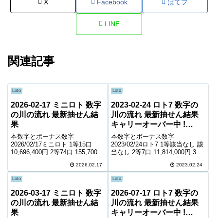
X
Facebook
はてブ
LINE
関連記事
Loto
Loto
2026-02-17 ミニロト 数字
2023-02-24 ロト7 数字の
の川の流れ 最新抽せん結
川の流れ 最新抽せん結果
果
キャリーオーバー中 !
1,776,990,695円
本数字とボーナス数字
本数字とボーナス数字
2026/02/17ミニロト 1等15口
2023/02/24ロト7 1等該当なし 該
10,696,400円 2等74口 155,700円
当なし 2等7口 11,814,000円 3等
3等1,581口 12,600円 4等45,537
129口 897,400円 4等6,226口
2026.02.17
2023.02.24
口 1,100円 ＊抽せんの結果は最
10,900円 5等103,546口 1,600円
終的に発売元の発表のものと照
6等184,705口 1,10...
Loto
Loto
合して下...
2026-03-17 ミニロト 数字
2026-07-17 ロト7 数字の
の川の流れ 最新抽せん結
川の流れ 最新抽せん結果
果
キャリーオーバー中 !