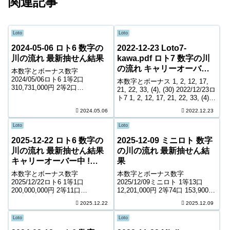
関連記事
Loto
Loto
2024-05-06 ロト6 数字の
2022-12-23 Loto7-
川の流れ 最新抽せん結果
kawa.pdf ロト7 数字の川
の流れ キャリーオーバー
本数字とボーナス数字
中! 1,913,011,705円
2024/05/06ロト6 1等2口
本数字とボーナス 1, 2, 12, 17,
310,731,000円 2等2口
21, 22, 33, (4), (30) 2022/12/23ロ
41,338,600円 3等214口 417,200
ト7 1, 2, 12, 17, 21, 22, 33, (4),
円 4等9,289口 10,100円 5等
(30) 1等該当なし 該当なし 2等3
2024.05.06
2022.12.23
159,161口 1,000円 キャリーオー
口 30,444,1...
バー ...
Loto
Loto
2025-12-22 ロト6 数字の
2025-12-09 ミニロト 数字
川の流れ 最新抽せん結果
の川の流れ 最新抽せん結
キャリーオーバー中 !
果
48,674,501円
本数字とボーナス数字
本数字とボーナス数字
2025/12/22ロト6 1等1口
2025/12/09ミニロト 1等13口
200,000,000円 2等11口
12,201,000円 2等74口 153,900円
6,782,200円 3等292口 275,900円
3等1,875口 10,500円 4等50,409
2025.12.22
2025.12.09
4等12,385口 6,800円 5等192,461
口 1,000円 ＊抽せんの結果は最
口 1,000円 キャリーオーバー ...
終的に発売元の発表のものと照
Loto
Loto
合して下...