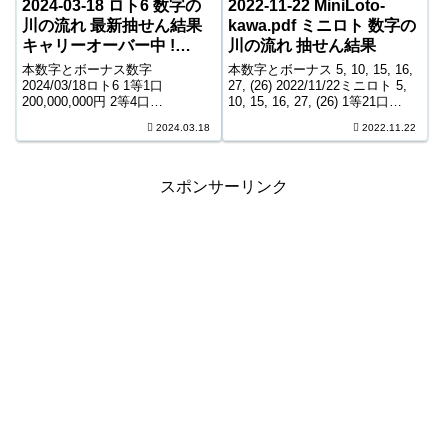
2024-03-18 ロト6 数字の
2022-11-22 MiniLoto-
川の流れ 最新抽せん結果
kawa.pdf ミニロト 数字の
キャリーオーバー中 !
川の流れ 抽せん結果
34,749,329円
本数字とボーナス数字
本数字とボーナス 5, 10, 15, 16,
2024/03/18ロト6 1等1口
27, (26) 2022/11/22ミニロト 5,
200,000,000円 2等4口
10, 15, 16, 27, (26) 1等21口
17,606,700円 3等237口 320,900
7,784,300円 2等80口 146,800円
2024.03.18
2022.11.22
円 4等11,861口 6,700円 5等
3等2,282口 8,900円 ...
186,500口 1,000円 キャリーオー
バー ...
スポンサーリンク