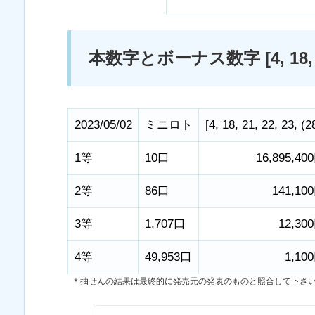
本数字とボーナス数字 [4, 18, 21, 
2023/05/02
ミニロト
[
4
,
18
,
21
,
22
,
23
,
(2
1等
10口
16,895,40
2等
86口
141,10
3等
1,707口
12,30
4等
49,953口
1,10
＊抽せんの結果は最終的に発売元の発表のものと照合して下さ