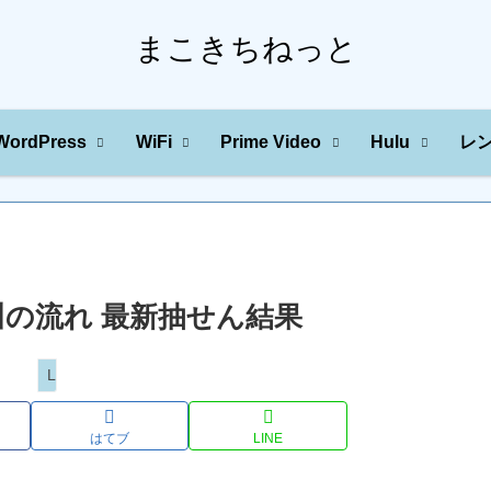
まこきちねっと
WordPress
WiFi
Prime Video
Hulu
レ
字の川の流れ 最新抽せん結果
Loto
はてブ
LINE