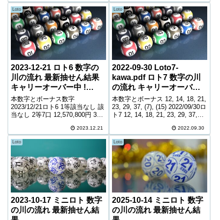
...
等169,636口 1,000円...
Loto
Loto
2023-12-21 ロト6 数字の
2022-09-30 Loto7-
川の流れ 最新抽せん結果
kawa.pdf ロト7 数字の川
キャリーオーバー中 !
の流れ キャリーオーバー
513,633,078円
中! 363,773,865円
本数字とボーナス数字
本数字とボーナス 12, 14, 18, 21,
2023/12/21ロト6 1等該当なし 該
23, 29, 37, (7), (15) 2022/09/30ロ
当なし 2等7口 12,570,800円 3等
ト7 12, 14, 18, 21, 23, 29, 37,
187口 508,100円 4等10,003口
(7), (15) 1等該当なし 該当なし 2
2023.12.21
2022.09.30
10,000円 5等181,746口 1,000円
等4口 14,8...
キャリーオーバー 513,6...
Loto
Loto
2023-10-17 ミニロト 数字
2025-10-14 ミニロト 数字
の川の流れ 最新抽せん結
の川の流れ 最新抽せん結
果
果