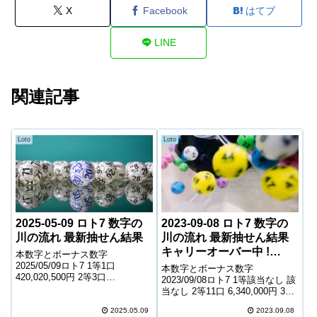
X
Facebook
はてブ
LINE
関連記事
Loto
Loto
2025-05-09 ロト7 数字の
2023-09-08 ロト7 数字の
川の流れ 最新抽せん結果
川の流れ 最新抽せん結果
キャリーオーバー中 !
本数字とボーナス数字
788,274,925円
2025/05/09ロト7 1等1口
本数字とボーナス数字
420,020,500円 2等3口
2023/09/08ロト7 1等該当なし 該
16,607,600円 3等121口 474,300
当なし 2等11口 6,340,000円 3等
円 4等6,004口 5,700円 5等
130口 751,000円 4等6,110口
89,063口 1,300円 6等151,776口
2025.05.09
2023.09.08
9,300円 5等95,689口 1,400円 6