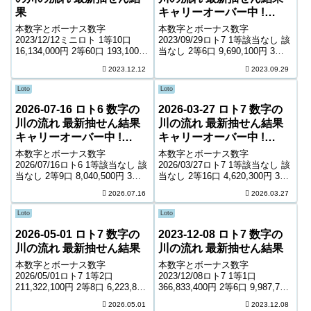
果
キャリーオーバー中 !
355,270,600円
本数字とボーナス数字
本数字とボーナス数字
2023/12/12ミニロト 1等10口
2023/09/29ロト7 1等該当なし 該
16,134,000円 2等60口 193,100円
当なし 2等6口 9,690,100円 3等
3等1,772口 11,300円 4等50,061
57口 1,427,900円 4等3,951口
2023.12.12
2023.09.29
口 1,000円 ＊抽せんの結果は最
12,000円 5等71,166口 1,600円 6
終的に発売元の発表のものと照
等136,784口 1,000...
Loto
Loto
合して下...
2026-07-16 ロト6 数字の
2026-03-27 ロト7 数字の
川の流れ 最新抽せん結果
川の流れ 最新抽せん結果
キャリーオーバー中 !
キャリーオーバー中 !
418,643,783円
2,196,737,615円
本数字とボーナス数字
本数字とボーナス数字
2026/07/16ロト6 1等該当なし 該
2026/03/27ロト7 1等該当なし 該
当なし 2等9口 8,040,500円 3等
当なし 2等16口 4,620,300円 3等
195口 400,700円 4等11,417口
147口 579,200円 4等7,911口
2026.07.16
2026.03.27
7,200円 5等201,006口 1,000円
6,500円 5等125,711口 1,300円 6
キャリーオーバー 418,643...
等217,487口 900円 ...
Loto
Loto
2026-05-01 ロト7 数字の
2023-12-08 ロト7 数字の
川の流れ 最新抽せん結果
川の流れ 最新抽せん結果
本数字とボーナス数字
本数字とボーナス数字
2026/05/01ロト7 1等2口
2023/12/08ロト7 1等1口
211,322,100円 2等8口 6,223,800
366,833,400円 2等6口 9,987,700
円 3等154口 372,400円 4等6,664
円 3等91口 921,900円 4等5,089
2026.05.01
2023.12.08
口 5,200円 5等93,317口 1,200円
口 9,600円 5等84,631口 1,400円