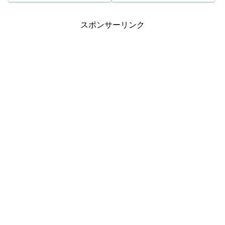
6等152,104口 9...
6等139,227口 1,...
スポンサーリンク