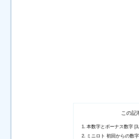
この記
本数字とボーナス数字 [3, 8, 17
ミニロト 初回からの数