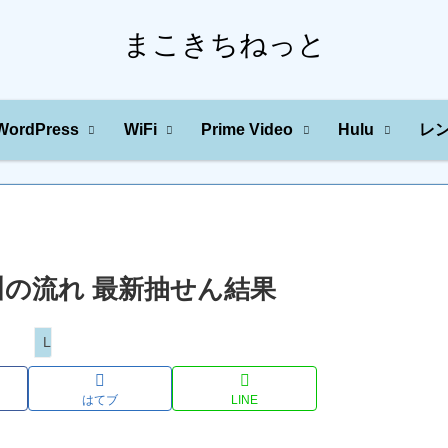
まこきちねっと
WordPress
WiFi
Prime Video
Hulu
レ
字の川の流れ 最新抽せん結果
Loto
はてブ
LINE