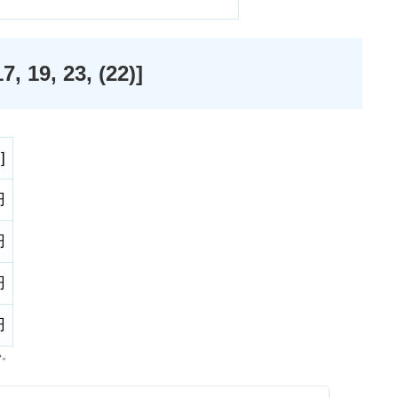
9, 23, (22)]
)
]
円
円
円
円
い。