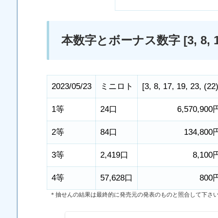
本数字とボーナス数字 [3, 8, 17, 1
2023/05/23
ミニロト
[
3
,
8
,
17
,
19
,
23
,
(22
1等
24口
6,570,900
2等
84口
134,800
3等
2,419口
8,100
4等
57,628口
800
＊抽せんの結果は最終的に発売元の発表のものと照合して下さ