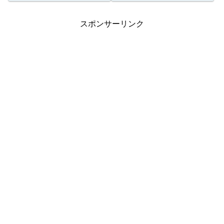
バー ...
等133,259口 1,000円 ...
スポンサーリンク