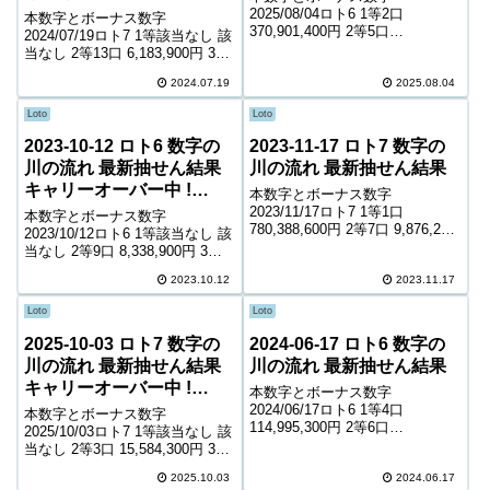
1,955,353,800円
2025/08/04ロト6 1等2口
本数字とボーナス数字
370,901,400円 2等5口
2024/07/19ロト7 1等該当なし 該
16,084,700円 3等261口 332,700
当なし 2等13口 6,183,900円 3等
円 4等13,919口 6,500円 5等
155口 726,100円 4等7,946口
223,217口 1,000円 キャリーオー
2024.07.19
2025.08.04
8,300円 5等118,488口 1,300円 6
バー ...
等180,140口 1,100...
Loto
Loto
2023-10-12 ロト6 数字の
2023-11-17 ロト7 数字の
川の流れ 最新抽せん結果
川の流れ 最新抽せん結果
キャリーオーバー中 !
本数字とボーナス数字
517,135,946円
2023/11/17ロト7 1等1口
本数字とボーナス数字
780,388,600円 2等7口 9,876,200
2023/10/12ロト6 1等該当なし 該
円 3等81口 1,194,800円 4等
当なし 2等9口 8,338,900円 3等
4,913口 11,500円 5等83,442口
212口 382,300円 4等10,914口
1,600円 6等150,753口...
2023.10.12
2023.11.17
7,800円 5等185,534口 1,000円
キャリーオーバー 517,135...
Loto
Loto
2025-10-03 ロト7 数字の
2024-06-17 ロト6 数字の
川の流れ 最新抽せん結果
川の流れ 最新抽せん結果
キャリーオーバー中 !
本数字とボーナス数字
390,192,400円
2024/06/17ロト6 1等4口
本数字とボーナス数字
114,995,300円 2等6口
2025/10/03ロト7 1等該当なし 該
12,396,700円 3等300口 267,700
当なし 2等3口 15,584,300円 3等
円 4等13,294口 6,300円 5等
90口 598,300円 4等4,224口
200,847口 1,000円 キャリーオー
2025.10.03
2024.06.17
7,700円 5等71,409口 1,500円 6