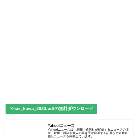
>>six_kawa_2023.pdfの無料ダウンロード
Yahoo!ニュース
Yahoo!ニュースは、新聞・通信社が配信するニュースのほ
か、映像、雑誌や個人の書き手が執筆する記事など多種多
様なニュースを掲載しています。