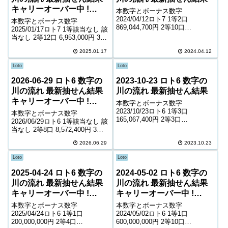
キャリーオーバー中 !
本数字とボーナス数字
1,837,033,120円
2024/04/12ロト7 1等2口
本数字とボーナス数字
869,044,700円 2等10口
2025/01/17ロト7 1等該当なし 該
8,201,300円 3等271口 423,600円
当なし 2等12口 6,953,000円 3等
4等7,496口 8,900円 5等116,111
156口 748,700円 4等7,808口
口 1,400円 6等190,659口...
2025.01.17
2024.04.12
8,700円 5等118,584口 1,400円 6
等210,772口 900円 ...
Loto
Loto
2026-06-29 ロト6 数字の
2023-10-23 ロト6 数字の
川の流れ 最新抽せん結果
川の流れ 最新抽せん結果
キャリーオーバー中 !
本数字とボーナス数字
228,591,918円
2023/10/23ロト6 1等3口
本数字とボーナス数字
165,067,400円 2等3口
2026/06/29ロト6 1等該当なし 該
26,439,000円 3等623口 137,400
当なし 2等8口 8,572,400円 3等
円 4等13,401口 6,700円 5等
171口 433,100円 4等10,071口
188,156口 1,000円 キャリーオー
2026.06.29
2023.10.23
7,700円 5等168,868口 1,000円
バー ...
キャリーオーバー 228,591...
Loto
Loto
2025-04-24 ロト6 数字の
2024-05-02 ロト6 数字の
川の流れ 最新抽せん結果
川の流れ 最新抽せん結果
キャリーオーバー中 !
キャリーオーバー中 !
14,616,653円
345,879,883円
本数字とボーナス数字
本数字とボーナス数字
2025/04/24ロト6 1等1口
2024/05/02ロト6 1等1口
200,000,000円 2等4口
600,000,000円 2等10口