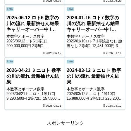
2026.05.08
2023.06.20
1,400円 6等135,179口 1...
口 1,000円 ＊抽せんの結果は最
終的に発売元の発表のものと照
Loto
Loto
合して下...
2025-06-12 ロト6 数字の
2026-01-16 ロト7 数字の
川の流れ 最新抽せん結果
川の流れ 最新抽せん結果
キャリーオーバー中 !
キャリーオーバー中 !
2,290,785円
421,366,875円
本数字とボーナス数字
本数字とボーナス数字
2025/06/12ロト6 1等1口
2026/01/16ロト7 1等該当なし 該
200,000,000円 2等5口
当なし 2等4口 12,451,900円 3等
12,137,800円 3等305口 214,800
98口 585,400円 4等4,635口
2025.06.12
2026.01.16
円 4等12,816口 5,400円 5等
7,500円 5等81,348口 1,400円 6
174,837口 1,000円 キャリーオー
等123,996口 1,100円 ...
Loto
Loto
バー ...
2026-04-21 ミニロト 数字
2024-03-12 ミニロト 数字
の川の流れ 最新抽せん結
の川の流れ 最新抽せん結
果
果
本数字とボーナス数字
本数字とボーナス数字
2026/04/21ミニロト 1等17口
2024/03/12ミニロト 1等10口
9,290,500円 2等72口 157,500円
15,989,000円 2等51口 225,200円
3等1,947口 10,000円 4等48,923
3等1,781口 11,100円 4等50,153
2026.04.21
2024.03.12
口 1,000円 ＊抽せんの結果は最
口 1,000円 ＊抽せんの結果は最
終的に発売元の発表のものと照
終的に発売元の発表のものと照
合して下さ...
合して下...
スポンサーリンク