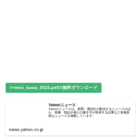
>>mini_kawa_2023.pdfの無料ダウンロード
Yahoo!ニュース
Yahoo!ニュースは、新聞・通信社が配信するニュースのほ
か、映像、雑誌や個人の書き手が執筆する記事など多種多
様なニュースを掲載しています。
news.yahoo.co.jp