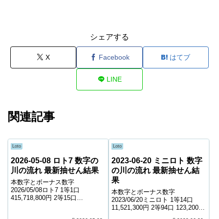
シェアする
X
Facebook
はてブ
LINE
関連記事
Loto
Loto
2026-05-08 ロト7 数字の
2023-06-20 ミニロト 数字
川の流れ 最新抽せん結果
の川の流れ 最新抽せん結
果
本数字とボーナス数字
2026/05/08ロト7 1等1口
本数字とボーナス数字
415,718,800円 2等15口
2023/06/20ミニロト 1等14口
3,265,400円 3等97口 581,600円
11,521,300円 2等94口 123,200円
4等5,220口 6,500円 5等78,478口
3等1,838口 10,900円 4等48,832