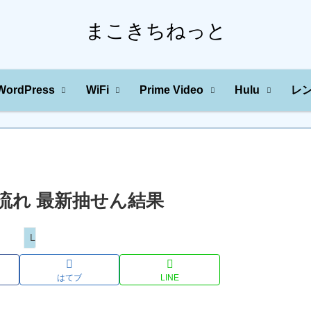
まこきちねっと
WordPress
WiFi
Prime Video
Hulu
レ
の川の流れ 最新抽せん結果
Loto
はてブ
LINE