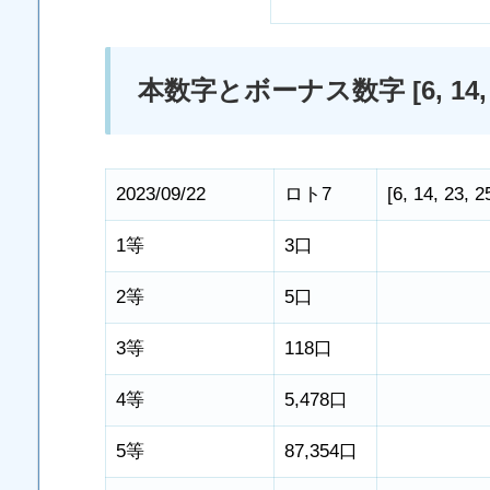
本数字とボーナス数字 [6, 14, 23, 25
2023/09/22
ロト7
[
6
,
14
,
23
,
2
1等
3口
2等
5口
3等
118口
4等
5,478口
5等
87,354口