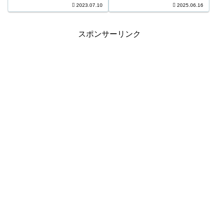
10,231,100円 3等176口 439,400
2023.07.10
2025.06.16
口 1,000円 キャリーオーバー ...
円 4等9,544口 8,500円 5等
154,445口 1,000円 キャリーオー
バー 3...
スポンサーリンク