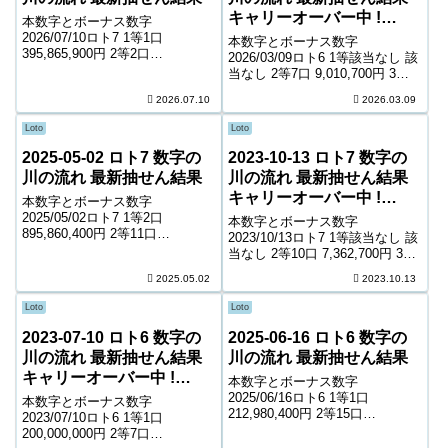
キャリーオーバー中 !
本数字とボーナス数字
210,243,220円
2026/07/10ロト7 1等1口
本数字とボーナス数字
395,865,900円 2等2口
2026/03/09ロト6 1等該当なし 該
23,825,900円 3等77口 712,800円
当なし 2等7口 9,010,700円 3等
4等4,045口 8,200円 5等68,450口
302口 225,500円 4等13,544口
2026.07.10
2026.03.09
1,600円 6等114,400口 1...
5,300円 5等199,383口 1,000円
キャリーオーバー 210,243...
Loto
Loto
2025-05-02 ロト7 数字の
2023-10-13 ロト7 数字の
川の流れ 最新抽せん結果
川の流れ 最新抽せん結果
キャリーオーバー中 !
本数字とボーナス数字
1,226,494,485円
2025/05/02ロト7 1等2口
本数字とボーナス数字
895,860,400円 2等11口
2023/10/13ロト7 1等該当なし 該
6,319,400円 3等206口 388,700円
当なし 2等10口 7,362,700円 3等
4等8,146口 5,900円 5等116,297
127口 811,600円 4等6,507口
2025.05.02
2023.10.13
口 1,400円 6等202,429口...
9,200円 5等101,005口 1,400円 6
等178,633口 1,000...
Loto
Loto
2023-07-10 ロト6 数字の
2025-06-16 ロト6 数字の
川の流れ 最新抽せん結果
川の流れ 最新抽せん結果
キャリーオーバー中 !
本数字とボーナス数字
38,718,308円
2025/06/16ロト6 1等1口
本数字とボーナス数字
212,980,400円 2等15口
2023/07/10ロト6 1等1口
4,213,900円 3等403口 169,300円
200,000,000円 2等7口
4等16,397口 4,300円 5等232,774