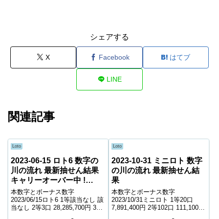
シェアする
X
Facebook
はてブ
LINE
関連記事
Loto
Loto
2023-06-15 ロト6 数字の
2023-10-31 ミニロト 数字
川の流れ 最新抽せん結果
の川の流れ 最新抽せん結
キャリーオーバー中 !
果
771,504,813円
本数字とボーナス数字
本数字とボーナス数字
2023/06/15ロト6 1等該当なし 該
2023/10/31ミニロト 1等20口
当なし 2等3口 28,285,700円 3等
7,891,400円 2等102口 111,100円
239口 383,400円 4等12,156口
3等2,180口 9,000円 4等55,216口