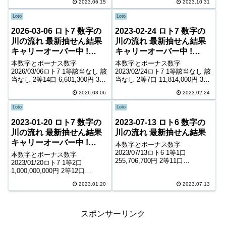
2023.06.15
2023.10.31
7,900円 5等192,763口 1,000円
900円 ＊抽せんの結果は最終的
キャリーオーバー 771,50...
に発売元の発表のものと照合し
Loto
Loto
て下さい。...
2026-03-06 ロト7 数字の
2023-02-24 ロト7 数字の
川の流れ 最新抽せん結果
川の流れ 最新抽せん結果
キャリーオーバー中 !
キャリーオーバー中 !
3,697,519,850円
1,776,990,695円
本数字とボーナス数字
本数字とボーナス数字
2026/03/06ロト7 1等該当なし 該
2023/02/24ロト7 1等該当なし 該
当なし 2等14口 6,601,300円 3等
当なし 2等7口 11,814,000円 3等
189口 563,200円 4等9,873口
129口 897,400円 4等6,226口
2026.03.06
2023.02.24
6,500円 5等153,158口 1,400円 6
10,900円 5等103,546口 1,600円
等246,992口 1,000...
6等184,705口 1,10...
Loto
Loto
2023-01-20 ロト7 数字の
2023-07-13 ロト6 数字の
川の流れ 最新抽せん結果
川の流れ 最新抽せん結果
キャリーオーバー中 !
本数字とボーナス数字
1,323,589,725円
2023/07/13ロト6 1等1口
本数字とボーナス数字
255,706,700円 2等11口
2023/01/20ロト7 1等2口
5,918,000円 3等308口 228,200円
1,000,000,000円 2等12口
4等14,494口 5,100円 5等205,373
8,445,600円 3等222口 639,100円
口 1,000円 キャリーオーバー ...
2023.01.20
2023.07.13
4等10,164口 8,100円 5等147,222
口 1,300円 6等246,9...
スポンサーリンク