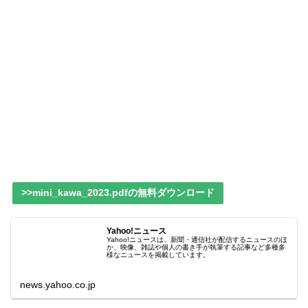
>>mini_kawa_2023.pdfの無料ダウンロード
Yahoo!ニュース
Yahoo!ニュースは、新聞・通信社が配信するニュースのほ
か、映像、雑誌や個人の書き手が執筆する記事など多種多
様なニュースを掲載しています。
news.yahoo.co.jp