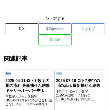
シェアする
X
Facebook
はてブ
LINE
関連記事
Loto
Loto
2025-04-11 ロト7 数字の
2025-07-18 ロト7 数字の
川の流れ 最新抽せん結果
川の流れ 最新抽せん結果
キャリーオーバー中 !
本数字とボーナス数字
1,202,205,675円
2025/07/18ロト7 1等2口
本数字とボーナス数字
1,016,445,900円 2等13口
2025/04/11ロト7 1等該当なし 該
5,308,300円 3等189口 420,500円
当なし 2等7口 8,715,900円 3等
4等7,786口 6,100円 5等116,052
87口 807,800円 4等5,161口