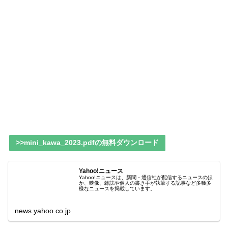
>>mini_kawa_2023.pdfの無料ダウンロード
Yahoo!ニュース
Yahoo!ニュースは、新聞・通信社が配信するニュースのほ
か、映像、雑誌や個人の書き手が執筆する記事など多種多
様なニュースを掲載しています。
news.yahoo.co.jp