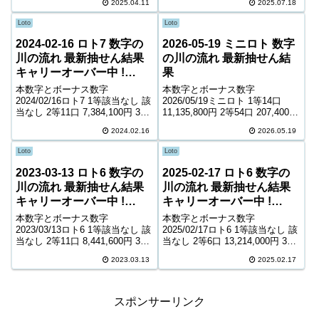
口 1,300円 6等204,60...
2025.04.11
2025.07.18
8,200円 5等88,530口 1,600円 6
等175,012口 1,000円 キ...
Loto
Loto
2024-02-16 ロト7 数字の
2026-05-19 ミニロト 数字
川の流れ 最新抽せん結果
の川の流れ 最新抽せん結
キャリーオーバー中 !
果
1,524,980,265円
本数字とボーナス数字
本数字とボーナス数字
2024/02/16ロト7 1等該当なし 該
2026/05/19ミニロト 1等14口
当なし 2等11口 7,384,100円 3等
11,135,800円 2等54口 207,400円
120口 947,600円 4等5,777口
3等2,225口 8,700円 4等50,402口
2024.02.16
2026.05.19
11,500円 5等98,816口 1,600円 6
1,000円 ＊抽せんの結果は最終的
等180,288口 1,100...
に発売元の発表のものと照合し
Loto
Loto
て下さ...
2023-03-13 ロト6 数字の
2025-02-17 ロト6 数字の
川の流れ 最新抽せん結果
川の流れ 最新抽せん結果
キャリーオーバー中 !
キャリーオーバー中 !
844,604,763円
469,420,123円
本数字とボーナス数字
本数字とボーナス数字
2023/03/13ロト6 1等該当なし 該
2025/02/17ロト6 1等該当なし 該
当なし 2等11口 8,441,600円 3等
当なし 2等6口 13,214,000円 3等
184口 545,000円 4等10,167口
313口 273,500円 4等15,614口
2023.03.13
2025.02.17
10,400円 5等174,847口 1,000円
5,700円 5等232,116口 1,000円
キャリーオーバー 844,6...
キャリーオーバー 469,42...
スポンサーリンク