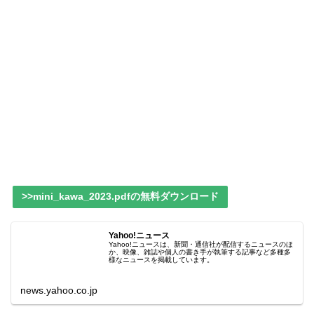
>>mini_kawa_2023.pdfの無料ダウンロード
Yahoo!ニュース
Yahoo!ニュースは、新聞・通信社が配信するニュースのほ
か、映像、雑誌や個人の書き手が執筆する記事など多種多
様なニュースを掲載しています。
news.yahoo.co.jp