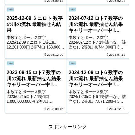
2025.09.12
2025.02.28
1,500円 6等128,381口 1...
6,700円 5等83,956口 1,300円 6
等150,454口 900円 キャ...
Loto
Loto
2025-12-09 ミニロト 数字
2024-07-12 ロト7 数字の
の川の流れ 最新抽せん結
川の流れ 最新抽せん結果
果
キャリーオーバー中 !
1,470,132,865円
本数字とボーナス数字
本数字とボーナス数字
2025/12/09ミニロト 1等13口
2024/07/12ロト7 1等該当なし 該
12,201,000円 2等74口 153,900円
当なし 2等8口 9,744,000円 3等
3等1,875口 10,500円 4等50,409
151口 722,700円 4等6,683口
2025.12.09
2024.07.12
口 1,000円 ＊抽せんの結果は最
9,500円 5等105,944口 1,400円 6
終的に発売元の発表のものと照
等191,744口 1,000円...
Loto
Loto
合して下...
2023-09-15 ロト7 数字の
2024-12-09 ロト6 数字の
川の流れ 最新抽せん結果
川の流れ 最新抽せん結果
キャリーオーバー中 !
キャリーオーバー中 !
253,416,760円
209,893,841円
本数字とボーナス数字
本数字とボーナス数字
2023/09/15ロト7 1等1口
2024/12/05ロト6 1等該当なし 該
1,000,000,000円 2等8口
当なし 2等8口 7,871,200円 3等
9,351,500円 3等208口 503,500円
198口 343,400円 4等10,493口
2023.09.15
2024.12.09
4等8,111口 7,500円 5等118,372
6,800円 5等160,003口 1,000円
口 1,200円 6等191,843...
キャリーオーバー 209,893...
スポンサーリンク