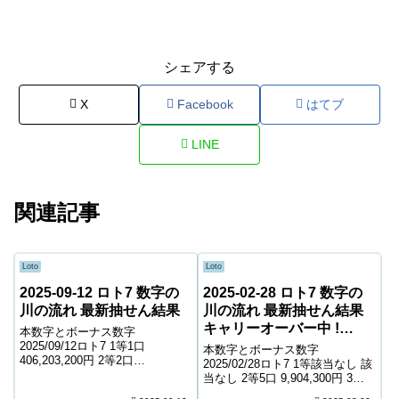
シェアする
X
Facebook
はてブ
LINE
関連記事
Loto
Loto
2025-09-12 ロト7 数字の
2025-02-28 ロト7 数字の
川の流れ 最新抽せん結果
川の流れ 最新抽せん結果
キャリーオーバー中 !
本数字とボーナス数字
423,508,450円
2025/09/12ロト7 1等1口
本数字とボーナス数字
406,203,200円 2等2口
2025/02/28ロト7 1等該当なし 該
23,971,500円 3等96口 575,200円
当なし 2等5口 9,904,300円 3等
4等4,545口 7,300円 5等74,803口
100口 570,400円 4等5,119口