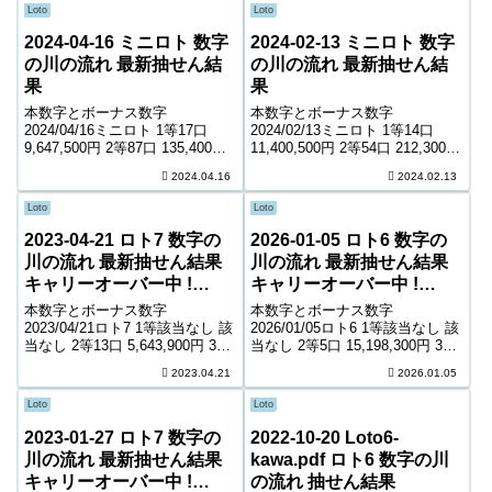
Loto
Loto
2024-04-16 ミニロト 数字
2024-02-13 ミニロト 数字
の川の流れ 最新抽せん結
の川の流れ 最新抽せん結
果
果
本数字とボーナス数字
本数字とボーナス数字
2024/04/16ミニロト 1等17口
2024/02/13ミニロト 1等14口
9,647,500円 2等87口 135,400円
11,400,500円 2等54口 212,300円
3等2,098口 9,700円 4等52,996口
3等2,044口 9,700円 4等52,786口
2024.04.16
2024.02.13
1,000円 ＊抽せんの結果は最終的
900円 ＊抽せんの結果は最終的
に発売元の発表のものと照合し
に発売元の発表のものと照合し
Loto
Loto
て下さい...
て下さい。...
2023-04-21 ロト7 数字の
2026-01-05 ロト6 数字の
川の流れ 最新抽せん結果
川の流れ 最新抽せん結果
キャリーオーバー中 !
キャリーオーバー中 !
743,906,085円
259,218,384円
本数字とボーナス数字
本数字とボーナス数字
2023/04/21ロト7 1等該当なし 該
2026/01/05ロト6 1等該当なし 該
当なし 2等13口 5,643,900円 3等
当なし 2等5口 15,198,300円 3等
122口 841,900円 4等6,866口
215口 381,700円 4等10,741口
2023.04.21
2026.01.05
8,700円 5等103,914口 1,400円 6
8,000円 5等178,338口 1,000円
等164,126口 1,100...
キャリーオーバー 259,21...
Loto
Loto
2023-01-27 ロト7 数字の
2022-10-20 Loto6-
川の流れ 最新抽せん結果
kawa.pdf ロト6 数字の川
キャリーオーバー中 !
の流れ 抽せん結果