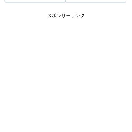
キャリーオーバー 209,893...
終的に発売元の発表のものと照
合して下さ...
スポンサーリンク