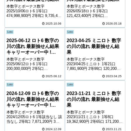
本数字とボーナス数字
本数字とボーナス数字
2025/10/06ロト6 1等1口
2026/05/18ロト6 1等2口
474,998,900円 2等8口 9,735,400
121,423,400円 2等6口
円 3等301口 279,400円 4等
10,965,700円 3等523口 135,800
2025.10.06
2026.05.18
14,739口 6,000円 5等229,684口
円 4等18,465口 4,000円 5等
1,000円 キャリーオーバー 0...
234,935口 1,000円 キャリーオー
Loto
Loto
バー ...
2025-06-12 ロト6 数字の
2023-04-25 ミニロト 数字
川の流れ 最新抽せん結果
の川の流れ 最新抽せん結
キャリーオーバー中 !
果
2,290,785円
本数字とボーナス数字
本数字とボーナス数字
2025/06/12ロト6 1等1口
2023/04/25ミニロト 1等21口
200,000,000円 2等5口
7,891,900円 2等99口 120,200円
12,137,800円 3等305口 214,800
3等2,673口 7,700円 4等63,918口
2025.06.12
2023.04.25
円 4等12,816口 5,400円 5等
800円 ＊抽せんの結果は最終的
174,837口 1,000円 キャリーオー
に発売元の発表のものと照合し
Loto
Loto
バー ...
て下さい。 ...
2024-12-09 ロト6 数字の
2023-11-21 ミニロト 数字
川の流れ 最新抽せん結果
の川の流れ 最新抽せん結
キャリーオーバー中 !
果
209,893,841円
本数字とボーナス数字
本数字とボーナス数字
2024/12/05ロト6 1等該当なし 該
2023/11/21ミニロト 1等8口
当なし 2等8口 7,871,200円 3等
19,362,900円 2等65口 171,200円
198口 343,400円 4等10,493口
3等1,570口 12,200円 4等43,922
2024.12.09
2023.11.21
6,800円 5等160,003口 1,000円
口 1,100円 ＊抽せんの結果は最