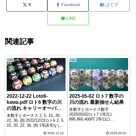
X
Facebook
はてブ
LINE
関連記事
Loto
Loto
2022-12-22 Loto6-
2025-05-02 ロト7 数字の
kawa.pdf ロト6 数字の川
川の流れ 最新抽せん結果
の流れ キャリーオーバー
本数字とボーナス数字
中! 223,452,511円
2025/05/02ロト7 1等2口
本数字とボーナス 2, 5, 15, 20,
895,860,400円 2等11口
22, 36, (8) 2022/12/22ロト6 2, 5,
6,319,400円 3等206口 388,700円
15, 20, 22, 36, (8) 1等該当なし
4等8,146口 5,900円 5等116,297
該当なし 2等8口 8,379,700円 3
口 1,400円 6等202,429口...
2022.12.22
2025.05.02
等277口 261,300円 4...