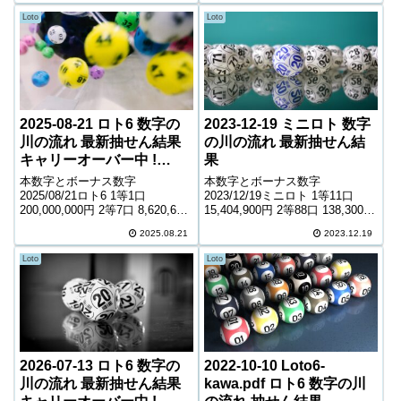
Loto
Loto
2025-08-21 ロト6 数字の
2023-12-19 ミニロト 数字
川の流れ 最新抽せん結果
の川の流れ 最新抽せん結
キャリーオーバー中 !
果
1,142,580円
本数字とボーナス数字
本数字とボーナス数字
2025/08/21ロト6 1等1口
2023/12/19ミニロト 1等11口
200,000,000円 2等7口 8,620,600
15,404,900円 2等88口 138,300円
円 3等389口 167,500円 4等
3等1,640口 12,800円 4等47,720
2025.08.21
2023.12.19
12,260口 5,600円 5等169,488口
口 1,100円 ＊抽せんの結果は最
1,000円 キャリーオーバー 1...
終的に発売元の発表のものと照
Loto
Loto
合して下...
2026-07-13 ロト6 数字の
2022-10-10 Loto6-
川の流れ 最新抽せん結果
kawa.pdf ロト6 数字の川