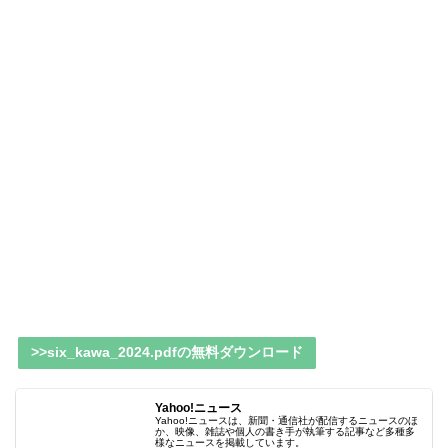
>>six_kawa_2024.pdfの無料ダウンロード
Yahoo!ニュース
Yahoo!ニュースは、新聞・通信社が配信するニュースのほ
か、映像、雑誌や個人の書き手が執筆する記事など多種多
様なニュースを掲載しています。