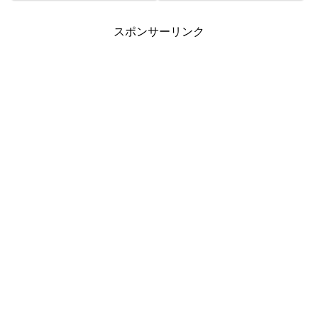
口 1,300円 6等194,79...
スポンサーリンク