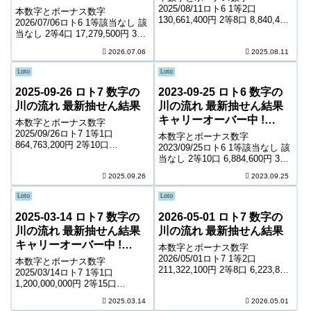
230,386,799円
2025/08/11ロト6 1等2口
本数字とボーナス数字
130,661,400円 2等8口 8,840,400
2026/07/06ロト6 1等該当なし 該
円 3等191口 399,800円 4等8,973
当なし 2等4口 17,279,500円 3等
口 8,900円 5等149,650口 1,000
213口 350,400円 4等11,374口
2026.07.06
2025.08.11
円 キャリーオーバー 0円...
6,900円 5等181,867口 1,000円
キャリーオーバー 230,38...
Loto
Loto
2025-09-26 ロト7 数字の
2023-09-25 ロト6 数字の
川の流れ 最新抽せん結果
川の流れ 最新抽せん結果
キャリーオーバー中 !
本数字とボーナス数字
229,479,469円
2025/09/26ロト7 1等1口
本数字とボーナス数字
864,763,200円 2等10口
2023/09/25ロト6 1等該当なし 該
5,561,700円 3等118口 542,900円
当なし 2等10口 6,884,600円 3等
4等4,637口 8,300円 5等77,692口
246口 302,200円 4等10,774口
2025.09.26
2023.09.25
1,600円 6等137,997口 ...
7,200円 5等166,683口 1,000円
キャリーオーバー 229,47...
Loto
Loto
2025-03-14 ロト7 数字の
2026-05-01 ロト7 数字の
川の流れ 最新抽せん結果
川の流れ 最新抽せん結果
キャリーオーバー中 !
本数字とボーナス数字
298,721,810円
2026/05/01ロト7 1等2口
本数字とボーナス数字
211,322,100円 2等8口 6,223,800
2025/03/14ロト7 1等1口
円 3等154口 372,400円 4等6,664
1,200,000,000円 2等15口
口 5,200円 5等93,317口 1,200円
4,639,700円 3等186口 431,000円
2025.03.14
2026.05.01
6等152,104口 9...
4等7,781口 6,200円 5等121,794