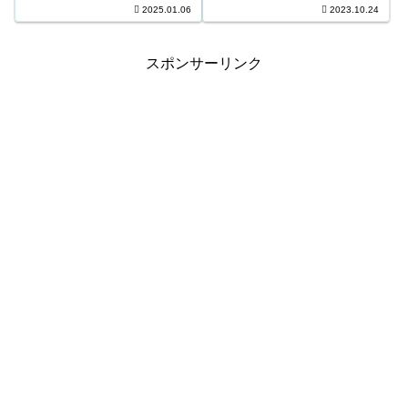
円 3等2,197口 8,800円 4等
2025.01.06
2023.10.24
ーバー221,083,304円＊抽せんの
56,954口 800円 ＊抽せんの結果
結果...
は最終的に発売元の発表のもの
と照合して下さい...
スポンサーリンク