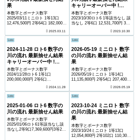
果
キャリーオーバー中 !
468,003,679円
本数字とボーナス数字
本数字とボーナス数字
2025/03/11ミニロト 1等13口
2023/10/30ロト6 1等該当なし 該
12,476,500円 2等64口 182,000円
当なし 2等6口 12,531,700円 3等
3等1,494口 13,500円 4等46,286
354口 229,300円 4等14,922口
2025.03.11
2023.10.30
口 1,100円 ＊抽せんの結果は最
5,700円 5等215,161口 1,000円
終的に発売元の発表のものと照
キャリーオーバー 468,00...
Loto
Loto
合して下...
2024-11-28 ロト6 数字の
2026-05-19 ミニロト 数字
川の流れ 最新抽せん結果
の川の流れ 最新抽せん結
キャリーオーバー中 !
果
27,389,705円
本数字とボーナス数字
本数字とボーナス数字
2024/11/28ロト6 1等1口
2026/05/19ミニロト 1等14口
200,000,000円 2等6口
11,135,800円 2等54口 207,400円
11,369,800円 3等151口 487,900
3等2,225口 8,700円 4等50,402口
2024.11.28
2026.05.19
円 4等7,319口 10,600円 5等
1,000円 ＊抽せんの結果は最終的
127,375口 1,000円 キャリーオー
に発売元の発表のものと照合し
Loto
Loto
バー ...
て下さ...
2025-01-06 ロト6 数字の
2023-10-24 ミニロト 数字
川の流れ 最新抽せん結果
の川の流れ 最新抽せん結
果
本数字とボーナス数字
2025/01/06ロト61等該当なし該
本数字とボーナス数字
当なし2等9口7,369,600円3等262
2023/10/24ミニロト 1等13口
口273,400円4等11,441口6,600円
12,054,800円 2等102口 110,300
5等176,426口1,000円キャリーオ