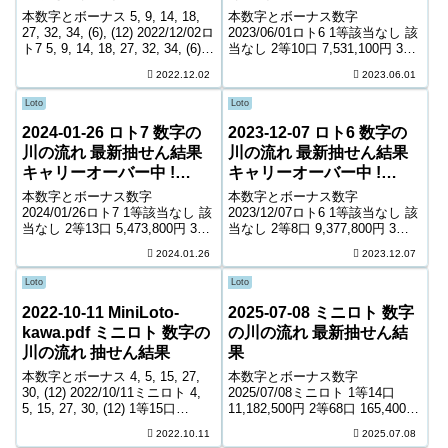
中! 1,258,068,270円
270,107,659円
本数字とボーナス 5, 9, 14, 18,
本数字とボーナス数字
27, 32, 34, (6), (12) 2022/12/02ロ
2023/06/01ロト6 1等該当なし 該
ト7 5, 9, 14, 18, 27, 32, 34, (6),
当なし 2等10口 7,531,100円 3等
(12) 1等該当なし 該当なし 2等16
169口 481,200円 4等8,977口
2022.12.02
2023.06.01
口 4,829,4...
9,500円 5等146,710口 1,000円
キャリーオーバー 270,107...
Loto
Loto
2024-01-26 ロト7 数字の
2023-12-07 ロト6 数字の
川の流れ 最新抽せん結果
川の流れ 最新抽せん結果
キャリーオーバー中 !
キャリーオーバー中 !
1,015,997,335円
486,750,428円
本数字とボーナス数字
本数字とボーナス数字
2024/01/26ロト7 1等該当なし 該
2023/12/07ロト6 1等該当なし 該
当なし 2等13口 5,473,800円 3等
当なし 2等8口 9,377,800円 3等
134口 743,400円 4等6,251口
232口 349,200円 4等12,986口
2024.01.26
2023.12.07
9,300円 5等100,486口 1,400円 6
6,500円 5等215,232口 1,000円
等162,847口 1,000...
キャリーオーバー 486,750...
Loto
Loto
2022-10-11 MiniLoto-
2025-07-08 ミニロト 数字
kawa.pdf ミニロト 数字の
の川の流れ 最新抽せん結
川の流れ 抽せん結果
果
本数字とボーナス 4, 5, 15, 27,
本数字とボーナス数字
30, (12) 2022/10/11ミニロト 4,
2025/07/08ミニロト 1等14口
5, 15, 27, 30, (12) 1等15口
11,182,500円 2等68口 165,400円
10,497,900円 2等89口 127,100円
3等1,773口 10,900円 4等47,482
2022.10.11
2025.07.08
3等1,739口 11,200円 ...
口 1,000円 ＊抽せんの結果は最