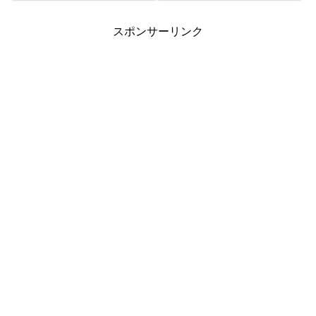
終的に発売元の発表のものと照
合して下...
スポンサーリンク