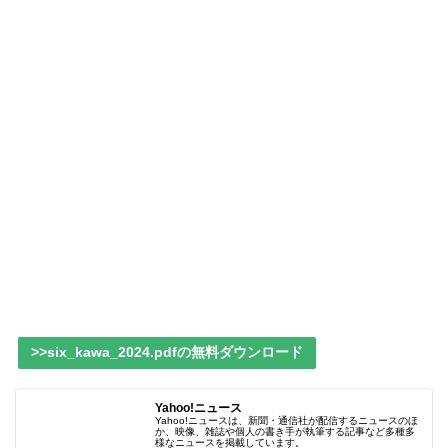
>>six_kawa_2024.pdfの無料ダウンロード
Yahoo!ニュース
Yahoo!ニュースは、新聞・通信社が配信するニュースのほ
か、映像、雑誌や個人の書き手が執筆する記事など多種多
様なニュースを掲載しています。