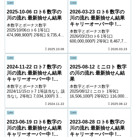
Loto
Loto
2025-10-06 ロト6 数字の
2026-03-23 ロト6 数字の
川の流れ 最新抽せん結果
川の流れ 最新抽せん結果
キャリーオーバー中 !
本数字とボーナス数字
31,193,795円
2025/10/06ロト6 1等1口
本数字とボーナス数字
474,998,900円 2等8口 9,735,400
2026/03/23ロト6 1等1口
円 3等301口 279,400円 4等
600,000,000円 2等9口 8,467,700
14,739口 6,000円 5等229,684口
円 3等302口 272,500円 4等
2025.10.06
2026.03.23
1,000円 キャリーオーバー 0...
14,390口 6,000円 5等216,634口
1,000円 キャリーオーバー 3...
Loto
Loto
2024-11-22 ロト7 数字の
2025-08-12 ミニロト 数字
川の流れ 最新抽せん結果
の川の流れ 最新抽せん結
キャリーオーバー中 !
果
341,623,880円
本数字とボーナス数字
本数字とボーナス数字
2024/11/15ロト7 1等該当なし 該
2025/08/12ミニロト 1等9口
当なし 2等8口 7,034,100円 3等
16,506,100円 2等92口 116,000円
103口 764,800円 4等4,495口
3等1,879口 9,800円 4等48,750口
2024.11.22
2025.08.12
10,200円 5等69,638口 1,600円 6
900円 ＊抽せんの結果は最終的
等121,322口 1,100円...
に発売元の発表のものと照合し
Loto
Loto
て下さい。 ...
2023-06-19 ロト6 数字の
2023-08-28 ロト6 数字の
川の流れ 最新抽せん結果
川の流れ 最新抽せん結果
キャリーオーバー中 !
キャリーオーバー中 !