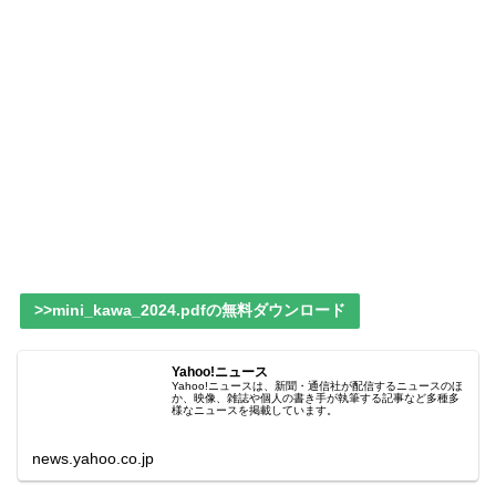
>>mini_kawa_2024.pdfの無料ダウンロード
Yahoo!ニュース
Yahoo!ニュースは、新聞・通信社が配信するニュースのほ
か、映像、雑誌や個人の書き手が執筆する記事など多種多
様なニュースを掲載しています。
news.yahoo.co.jp