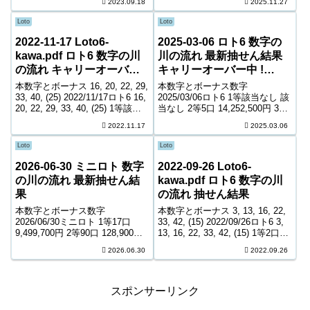
2023.09.18
2025.11.27
4等17,596口 4,700円 5等248,601
6,600円 5等227,553口 1,000円
口 1,000円 キャリーオーバー ...
キャリーオーバー 693,711...
Loto
Loto
2022-11-17 Loto6-
2025-03-06 ロト6 数字の
kawa.pdf ロト6 数字の川
川の流れ 最新抽せん結果
の流れ キャリーオーバー
キャリーオーバー中 !
中! 242,964,451円
283,712,254円
本数字とボーナス 16, 20, 22, 29,
本数字とボーナス数字
33, 40, (25) 2022/11/17ロト6 16,
2025/03/06ロト6 1等該当なし 該
20, 22, 29, 33, 40, (25) 1等該当
当なし 2等5口 14,252,500円 3等
なし 該当なし 2等4口
167口 460,800円 4等9,084口
2022.11.17
2025.03.06
18,222,900円 3等177口 444...
8,900円 5等151,824口 1,000円
キャリーオーバー 283,712...
Loto
Loto
2026-06-30 ミニロト 数字
2022-09-26 Loto6-
の川の流れ 最新抽せん結
kawa.pdf ロト6 数字の川
果
の流れ 抽せん結果
本数字とボーナス数字
本数字とボーナス 3, 13, 16, 22,
2026/06/30ミニロト 1等17口
33, 42, (15) 2022/09/26ロト6 3,
9,499,700円 2等90口 128,900円
13, 16, 22, 33, 42, (15) 1等2口
3等2,608口 7,700円 4等61,895口
254,648,900円 2等8口 9,905,800
2026.06.30
2022.09.26
800円 ＊抽せんの結果は最終的
円 3等299口 ...
に発売元の発表のものと照合し
て下さい。 ...
スポンサーリンク