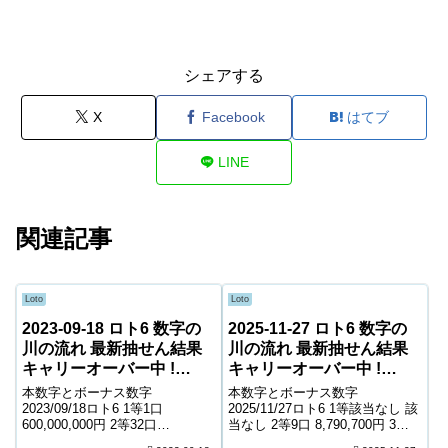
シェアする
X
Facebook
はてブ
LINE
関連記事
Loto
Loto
2023-09-18 ロト6 数字の
2025-11-27 ロト6 数字の
川の流れ 最新抽せん結果
川の流れ 最新抽せん結果
キャリーオーバー中 !
キャリーオーバー中 !
112,124,781円
693,711,520円
本数字とボーナス数字
本数字とボーナス数字
2023/09/18ロト6 1等1口
2025/11/27ロト6 1等該当なし 該
600,000,000円 2等32口
当なし 2等9口 8,790,700円 3等
2,304,300円 3等381口 209,000円
258口 331,100円 4等13,549口