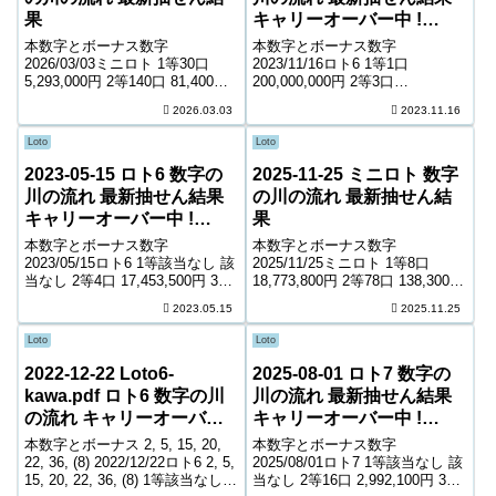
果
キャリーオーバー中 !
22,390,898円
本数字とボーナス数字
本数字とボーナス数字
2026/03/03ミニロト 1等30口
2023/11/16ロト6 1等1口
5,293,000円 2等140口 81,400円
200,000,000円 2等3口
3等2,522口 7,800円 4等57,034口
22,239,800円 3等185口 389,400
2026.03.03
2023.11.16
900円 ＊抽せんの結果は最終的
円 4等9,157口 8,300円 5等
に発売元の発表のものと照合し
150,460口 1,000円 キャリーオー
Loto
Loto
て下さい。 ...
バー 2...
2023-05-15 ロト6 数字の
2025-11-25 ミニロト 数字
川の流れ 最新抽せん結果
の川の流れ 最新抽せん結
キャリーオーバー中 !
果
232,706,901円
本数字とボーナス数字
本数字とボーナス数字
2023/05/15ロト6 1等該当なし 該
2025/11/25ミニロト 1等8口
当なし 2等4口 17,453,500円 3等
18,773,800円 2等78口 138,300円
245口 307,700円 4等9,198口
3等1,790口 10,400円 4等47,791
2023.05.15
2025.11.25
8,600円 5等157,342口 1,000円
口 1,000円 ＊抽せんの結果は最
キャリーオーバー 232,706...
終的に発売元の発表のものと照
Loto
Loto
合して下さ...
2022-12-22 Loto6-
2025-08-01 ロト7 数字の
kawa.pdf ロト6 数字の川
川の流れ 最新抽せん結果
の流れ キャリーオーバー
キャリーオーバー中 !
中! 223,452,511円
405,166,445円
本数字とボーナス 2, 5, 15, 20,
本数字とボーナス数字
22, 36, (8) 2022/12/22ロト6 2, 5,
2025/08/01ロト7 1等該当なし 該
15, 20, 22, 36, (8) 1等該当なし
当なし 2等16口 2,992,100円 3等