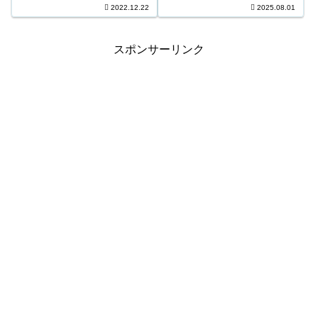
該当なし 2等8口 8,379,700円 3
175口 315,100円 4等7,431口
2022.12.22
2025.08.01
等277口 261,300円 4...
4,400円 5等96,563口 1,100円 6
等168,633口 800円 キ...
スポンサーリンク