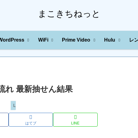
まこきちねっと
WordPress
WiFi
Prime Video
Hulu
レ
の川の流れ 最新抽せん結果
Loto
はてブ
LINE