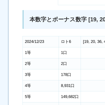
本数字とボーナス数字 [19, 20, 36, 
2024/12/23
ロト6
[
19
,
20
,
36
,
1等
1口
2等
2口
3等
178口
4等
8,931口
5等
149,682口