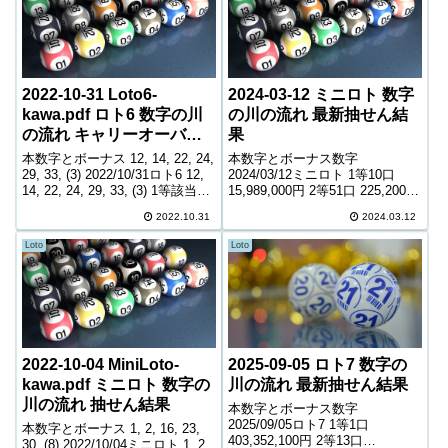
2022-10-31 Loto6-
2024-03-12 ミニロト 数字
kawa.pdf ロト6 数字の川
の川の流れ 最新抽せん結
の流れ キャリーオーバー
果
中! 228,993,138円
本数字とボーナス 12, 14, 22, 24,
本数字とボーナス数字
29, 33, (3) 2022/10/31ロト6 12,
2024/03/12ミニロト 1等10口
14, 22, 24, 29, 33, (3) 1等該当な
15,989,000円 2等51口 225,200円
し 該当なし 2等12口 5,725,000
3等1,781口 11,100円 4等50,153
2022.10.31
2024.03.12
円 3等236口 314,3...
口 1,000円 ＊抽せんの結果は最
終的に発売元の発表のものと照
Loto
Loto
合して下...
2022-10-04 MiniLoto-
2025-09-05 ロト7 数字の
kawa.pdf ミニロト 数字の
川の流れ 最新抽せん結果
川の流れ 抽せん結果
本数字とボーナス数字
2025/09/05ロト7 1等1口
本数字とボーナス 1, 2, 16, 23,
403,352,100円 2等13口
30, (8) 2022/10/04ミニロト 1, 2,