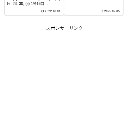
3,588,800円 3等105口 511,800円
16, 23, 30, (8) 1等16口
4等4,866口 6,600円 5等73,462口
10,221,700円 2等92口 127,700円
1,400円 6等123,377口 ...
2022.10.04
2025.09.05
3等2,064口 9,800円 4等4...
スポンサーリンク