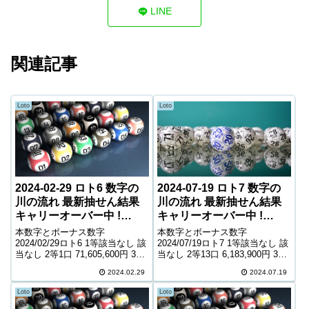
LINE
関連記事
Loto
Loto
2024-02-29 ロト6 数字の
2024-07-19 ロト7 数字の
川の流れ 最新抽せん結果
川の流れ 最新抽せん結果
キャリーオーバー中 !
キャリーオーバー中 !
238,677,746円
1,955,353,800円
本数字とボーナス数字
本数字とボーナス数字
2024/02/29ロト6 1等該当なし 該
2024/07/19ロト7 1等該当なし 該
当なし 2等1口 71,605,600円 3等
当なし 2等13口 6,183,900円 3等
171口 452,200円 4等7,384口
155口 726,100円 4等7,946口
2024.02.29
2024.07.19
11,000円 5等125,656口 1,000円
8,300円 5等118,488口 1,300円 6
キャリーオーバー 238,67...
等180,140口 1,100...
Loto
Loto