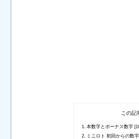
この記
本数字とボーナス数字 [10, 15, 
ミニロト 初回からの数