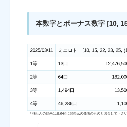
本数字とボーナス数字 [10, 15, 22,
2025/03/11
ミニロト
[
10
,
15
,
22
,
23
,
25
,
(
1等
13口
12,476,5
2等
64口
182,0
3等
1,494口
13,5
4等
46,286口
1,1
＊抽せんの結果は最終的に発売元の発表のものと照合して下さ