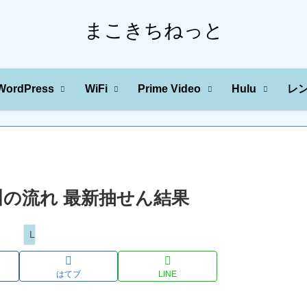
まこきちねっと
WordPress
WiFi
Prime Video
Hulu
レ
字の川の流れ 最新抽せん結果
Loto
はてブ
LINE