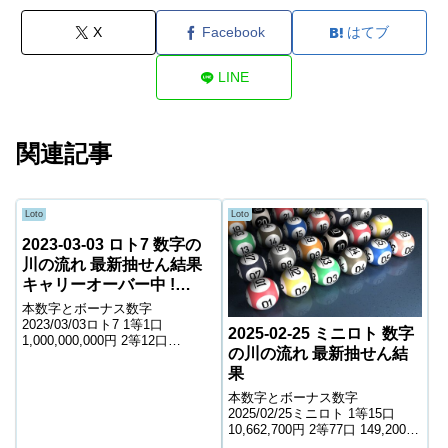
X
Facebook
はてブ
LINE
関連記事
Loto
Loto
2023-03-03 ロト7 数字の
川の流れ 最新抽せん結果
キャリーオーバー中 !
1,304,641,875円
本数字とボーナス数字
2023/03/03ロト7 1等1口
2025-02-25 ミニロト 数字
1,000,000,000円 2等12口
の川の流れ 最新抽せん結
7,355,400円 3等131口 943,200円
果
4等7,212口 10,000円 5等123,047
口 1,400円 6等219,8...
本数字とボーナス数字
2025/02/25ミニロト 1等15口
10,662,700円 2等77口 149,200円
3等2,163口 9,200円 4等53,795口