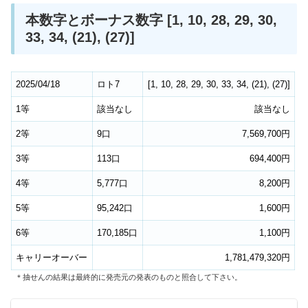
本数字とボーナス数字 [1, 10, 28, 29, 30,
33, 34, (21), (27)]
2025/04/18
ロト7
[
1
,
10
,
28
,
29
,
30
,
33
,
34
,
(21)
,
(27)
]
1等
該当なし
該当なし
2等
9口
7,569,700円
3等
113口
694,400円
4等
5,777口
8,200円
5等
95,242口
1,600円
6等
170,185口
1,100円
キャリーオーバー
1,781,479,320円
＊抽せんの結果は最終的に発売元の発表のものと照合して下さい。