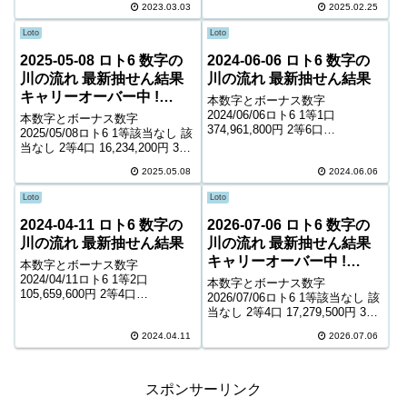
2023.03.03
2025.02.25
900円 ＊抽せんの結果は最終的
に発売元の発表のものと照合し
Loto
Loto
て下さい。...
2025-05-08 ロト6 数字の
2024-06-06 ロト6 数字の
川の流れ 最新抽せん結果
川の流れ 最新抽せん結果
キャリーオーバー中 !
本数字とボーナス数字
216,449,935円
2024/06/06ロト6 1等1口
本数字とボーナス数字
374,961,800円 2等6口
2025/05/08ロト6 1等該当なし 該
12,102,400円 3等217口 361,300
当なし 2等4口 16,234,200円 3等
円 4等11,086口 7,400円 5等
243口 288,500円 4等10,860口
178,100口 1,000円 キャリーオー
2025.05.08
2024.06.06
6,800円 5等159,161口 1,000円
バー ...
キャリーオーバー 216,44...
Loto
Loto
2024-04-11 ロト6 数字の
2026-07-06 ロト6 数字の
川の流れ 最新抽せん結果
川の流れ 最新抽せん結果
キャリーオーバー中 !
本数字とボーナス数字
230,386,799円
2024/04/11ロト6 1等2口
本数字とボーナス数字
105,659,600円 2等4口
2026/07/06ロト6 1等該当なし 該
15,849,400円 3等269口 254,500
当なし 2等4口 17,279,500円 3等
円 4等10,737口 6,700円 5等
213口 350,400円 4等11,374口
169,989口 1,000円 キャリーオー
2024.04.11
2026.07.06
6,900円 5等181,867口 1,000円
バー ...
キャリーオーバー 230,38...
スポンサーリンク