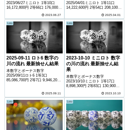
2023/06/27ミニロト 1等10口
2025/04/01ミニロト 1等11口
16,172,800円 2等66口 176,000円
14,222,600円 2等54口 208,100円
3等1,692口 11,900円 4等44,941
3等1,720口 11,300円 4等46,806
2023.06.27
2025.04.01
口 1,100円 ＊抽せんの結果は最
口 1,000円 ＊抽せんの結果は最
終的に発売元の発表のものと照
終的に発売元の発表のものと照
Loto
Loto
合して下...
合して下...
2025-09-11 ロト6 数字の
2023-10-10 ミニロト 数字
川の流れ 最新抽せん結果
の川の流れ 最新抽せん結
果
本数字とボーナス数字
2025/09/11ロト6 1等3口
本数字とボーナス数字
85,086,700円 2等7口 9,946,200
2023/10/10ミニロト 1等17口
円 3等242口 310,700円 4等
8,898,300円 2等83口 130,900円
10,699口 7,400円 5等167,344口
3等1,772口 10,600円 4等50,069
1,000円 キャリーオーバー 0円...
2025.09.11
2023.10.10
口 900円 ＊抽せんの結果は最終
的に発売元の発表のものと照合
Loto
Loto
して下さい。...