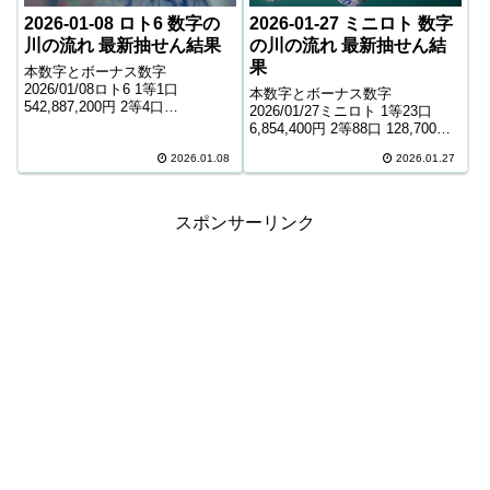
2026-01-08 ロト6 数字の
2026-01-27 ミニロト 数字
川の流れ 最新抽せん結果
の川の流れ 最新抽せん結
果
本数字とボーナス数字
2026/01/08ロト6 1等1口
本数字とボーナス数字
542,887,200円 2等4口
2026/01/27ミニロト 1等23口
21,275,800円 3等156口 589,100
6,854,400円 2等88口 128,700円
円 4等10,434口 9,300円 5等
3等2,550口 7,600円 4等55,996口
185,431口 1,000円 キャリーオー
2026.01.08
2026.01.27
900円 ＊抽せんの結果は最終的
バー ...
に発売元の発表のものと照合し
て下さい。 ...
スポンサーリンク