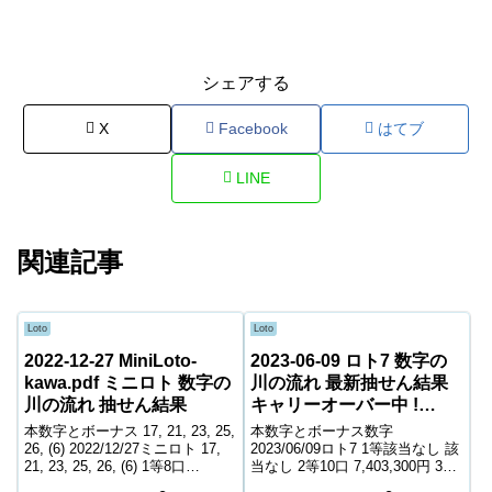
シェアする
X
Facebook
はてブ
LINE
関連記事
Loto
Loto
2022-12-27 MiniLoto-
2023-06-09 ロト7 数字の
kawa.pdf ミニロト 数字の
川の流れ 最新抽せん結果
川の流れ 抽せん結果
キャリーオーバー中 !
1,095,600,170円
本数字とボーナス 17, 21, 23, 25,
本数字とボーナス数字
26, (6) 2022/12/27ミニロト 17,
2023/06/09ロト7 1等該当なし 該
21, 23, 25, 26, (6) 1等8口
当なし 2等10口 7,403,300円 3等
21,753,300円 2等70口 178,600円
115口 901,200円 4等5,873口