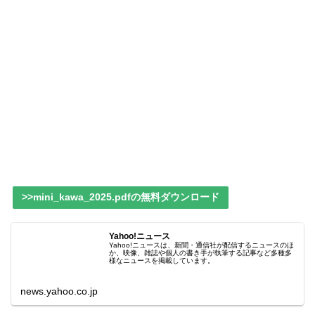
>>mini_kawa_2025.pdfの無料ダウンロード
Yahoo!ニュース
Yahoo!ニュースは、新聞・通信社が配信するニュースのほ
か、映像、雑誌や個人の書き手が執筆する記事など多種多
様なニュースを掲載しています。
news.yahoo.co.jp