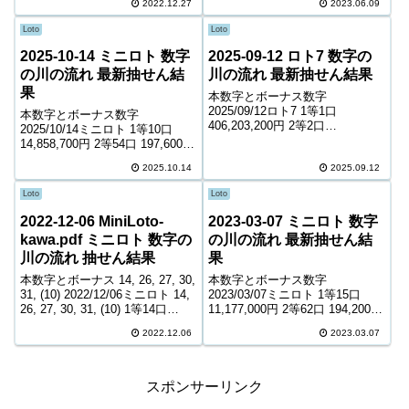
2022.12.27
2023.06.09
3等1,425口 15,200円...
10,300円 5等96,844口 1,500円 6
等164,817口 1,100...
Loto
Loto
2025-10-14 ミニロト 数字
2025-09-12 ロト7 数字の
の川の流れ 最新抽せん結
川の流れ 最新抽せん結果
果
本数字とボーナス数字
2025/09/12ロト7 1等1口
本数字とボーナス数字
406,203,200円 2等2口
2025/10/14ミニロト 1等10口
23,971,500円 3等96口 575,200円
14,858,700円 2等54口 197,600円
4等4,545口 7,300円 5等74,803口
3等1,386口 13,300円 4等41,624
1,500円 6等128,381口 1...
2025.10.14
2025.09.12
口 1,100円 ＊抽せんの結果は最
終的に発売元の発表のものと照
Loto
Loto
合して下...
2022-12-06 MiniLoto-
2023-03-07 ミニロト 数字
kawa.pdf ミニロト 数字の
の川の流れ 最新抽せん結
川の流れ 抽せん結果
果
本数字とボーナス 14, 26, 27, 30,
本数字とボーナス数字
31, (10) 2022/12/06ミニロト 14,
2023/03/07ミニロト 1等15口
26, 27, 30, 31, (10) 1等14口
11,177,000円 2等62口 194,200円
11,633,300円 2等80口 146,200円
3等1,682口 12,400円 4等48,030
2022.12.06
2023.03.07
3等1,641口 12,3...
口 1,100円 ＊抽せんの結果は最
終的に発売元の発表のものと照
合して下...
スポンサーリンク