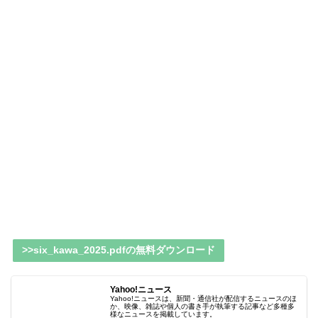
>>six_kawa_2025.pdfの無料ダウンロード
Yahoo!ニュース
Yahoo!ニュースは、新聞・通信社が配信するニュースのほ
か、映像、雑誌や個人の書き手が執筆する記事など多種多
様なニュースを掲載しています。