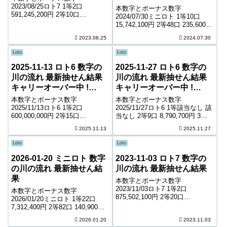
2023/08/25ロト7 1等2口
本数字とボーナス数字
591,245,200円 2等10口
2024/07/30ミニロト 1等10口
7,528,900円 3等118口 893,200円
15,742,100円 2等48口 235,600円
4等5,834口 10,500円 5等101,012
3等1,819口 10,700円 4等50,252
2023.08.25
2024.07.30
口 1,500円 6等184,920...
口 1,000円 ＊抽せんの結果は最
終的に発売元の発表のものと照
Loto
Loto
合して下...
2025-11-13 ロト6 数字の
2025-11-27 ロト6 数字の
川の流れ 最新抽せん結果
川の流れ 最新抽せん結果
キャリーオーバー中 !
キャリーオーバー中 !
176,502,270円
693,711,520円
本数字とボーナス数字
本数字とボーナス数字
2025/11/13ロト6 1等2口
2025/11/27ロト6 1等該当なし 該
600,000,000円 2等15口
当なし 2等9口 8,790,700円 3等
6,459,800円 3等481口 217,500円
258口 331,100円 4等13,549口
2025.11.13
2025.11.27
4等17,971口 6,100円 5等258,708
6,600円 5等227,553口 1,000円
口 1,000円 キャリーオーバー ...
キャリーオーバー 693,711...
Loto
Loto
2026-01-20 ミニロト 数字
2023-11-03 ロト7 数字の
の川の流れ 最新抽せん結
川の流れ 最新抽せん結果
果
本数字とボーナス数字
2023/11/03ロト7 1等2口
本数字とボーナス数字
875,502,100円 2等20口
2026/01/20ミニロト 1等22口
3,981,200円 3等145口 768,700円
7,312,400円 2等82口 140,900円
4等8,399口 7,700円 5等124,447
3等2,300口 8,700円 4等54,254口
2026.01.20
2023.11.03
口 1,200円 6等208,190口...
900円 ＊抽せんの結果は最終的