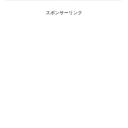
に発売元の発表のものと照合し
て下さい。 ...
スポンサーリンク