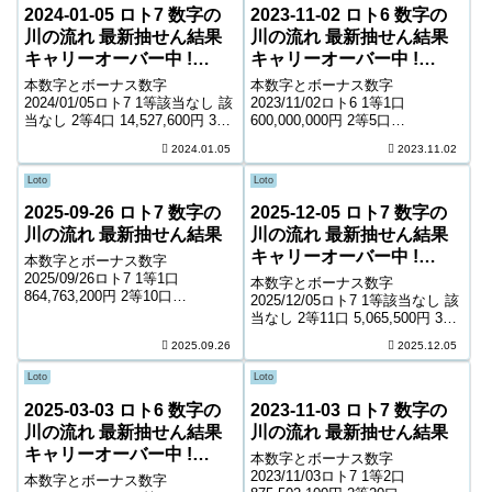
2024-01-05 ロト7 数字の
2023-11-02 ロト6 数字の
川の流れ 最新抽せん結果
川の流れ 最新抽せん結果
キャリーオーバー中 !
キャリーオーバー中 !
732,601,355円
135,376,643円
本数字とボーナス数字
本数字とボーナス数字
2024/01/05ロト7 1等該当なし 該
2023/11/02ロト6 1等1口
当なし 2等4口 14,527,600円 3等
600,000,000円 2等5口
84口 968,400円 4等4,436口
16,042,900円 3等282口 307,100
2024.01.05
2023.11.02
10,700円 5等72,365口 1,600円 6
円 4等13,287口 6,800円 5等
等122,241口 1,100円...
215,515口 1,000円 キャリーオー
Loto
Loto
バー ...
2025-09-26 ロト7 数字の
2025-12-05 ロト7 数字の
川の流れ 最新抽せん結果
川の流れ 最新抽せん結果
キャリーオーバー中 !
本数字とボーナス数字
866,671,845円
2025/09/26ロト7 1等1口
本数字とボーナス数字
864,763,200円 2等10口
2025/12/05ロト7 1等該当なし 該
5,561,700円 3等118口 542,900円
当なし 2等11口 5,065,500円 3等
4等4,637口 8,300円 5等77,692口
188口 341,400円 4等7,853口
2025.09.26
2025.12.05
1,600円 6等137,997口 ...
4,900円 5等111,582口 1,100円 6
等165,047口 900円 ...
Loto
Loto
2025-03-03 ロト6 数字の
2023-11-03 ロト7 数字の
川の流れ 最新抽せん結果
川の流れ 最新抽せん結果
キャリーオーバー中 !
本数字とボーナス数字
46,177,490円
2023/11/03ロト7 1等2口
本数字とボーナス数字