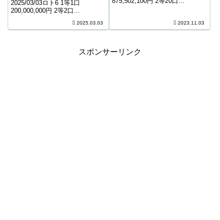
875,502,100円 2等20口
2025/03/03ロト6 1等1口
3,981,200円 3等145口 768,700円
200,000,000円 2等2口
4等8,399口 7,700円 5等124,447
36,927,800円 3等160口 498,500
2025.03.03
2023.11.03
口 1,200円 6等208,190口...
円 4等7,633口 11,000円 5等
140,461口 1,000円 キャリーオー
バー ...
スポンサーリンク