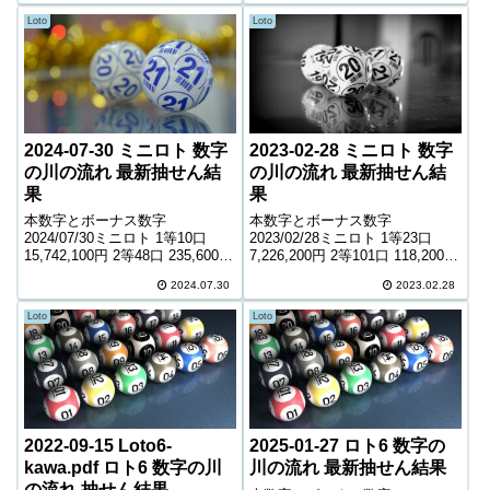
キャリーオーバー 267,09...
終的に発売元の発表のものと照
Loto
Loto
合して下さ...
2024-07-30 ミニロト 数字
2023-02-28 ミニロト 数字
の川の流れ 最新抽せん結
の川の流れ 最新抽せん結
果
果
本数字とボーナス数字
本数字とボーナス数字
2024/07/30ミニロト 1等10口
2023/02/28ミニロト 1等23口
15,742,100円 2等48口 235,600円
7,226,200円 2等101口 118,200円
3等1,819口 10,700円 4等50,252
3等2,000口 10,300円 4等52,111
2024.07.30
2023.02.28
口 1,000円 ＊抽せんの結果は最
口 1,000円 ＊抽せんの結果は最
終的に発売元の発表のものと照
終的に発売元の発表のものと照
Loto
Loto
合して下...
合して下...
2022-09-15 Loto6-
2025-01-27 ロト6 数字の
kawa.pdf ロト6 数字の川
川の流れ 最新抽せん結果
の流れ 抽せん結果