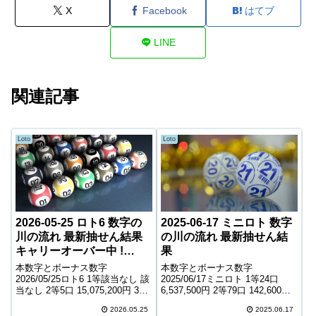
X
Facebook
はてブ
LINE
関連記事
Loto
Loto
2026-05-25 ロト6 数字の
2025-06-17 ミニロト 数字
川の流れ 最新抽せん結果
の川の流れ 最新抽せん結
キャリーオーバー中 !
果
267,091,381円
本数字とボーナス数字
本数字とボーナス数字
2026/05/25ロト6 1等該当なし 該
2025/06/17ミニロト 1等24口
当なし 2等5口 15,075,200円 3等
6,537,500円 2等79口 142,600円
159口 511,900円 4等8,406口
3等1,640口 11,900円 4等46,153
2026.05.25
2025.06.17
10,200円 5等151,323口 1,000円
口 1,100円 ＊抽せんの結果は最