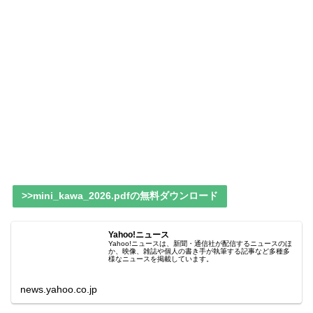
>>mini_kawa_2026.pdfの無料ダウンロード
Yahoo!ニュース
Yahoo!ニュースは、新聞・通信社が配信するニュースのほ
か、映像、雑誌や個人の書き手が執筆する記事など多種多
様なニュースを掲載しています。
news.yahoo.co.jp