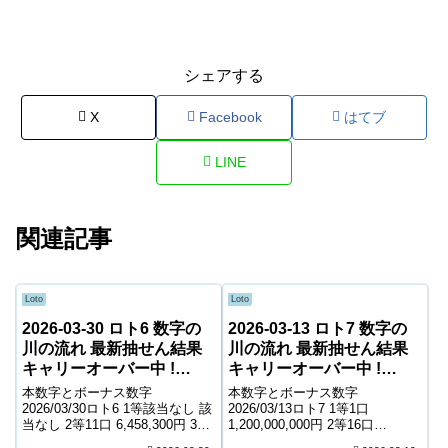
シェアする
X
Facebook
はてブ
LINE
関連記事
Loto
Loto
2026-03-30 ロト6 数字の
2026-03-13 ロト7 数字の
川の流れ 最新抽せん結果
川の流れ 最新抽せん結果
キャリーオーバー中 !
キャリーオーバー中 !
236,800,230円
3,266,950,045円
本数字とボーナス数字
本数字とボーナス数字
2026/03/30ロト6 1等該当なし 該
2026/03/13ロト7 1等1口
当なし 2等11口 6,458,300円 3等
1,200,000,000円 2等16口
162口 473,500円 4等9,049口
5,588,600円 3等234口 440,100円