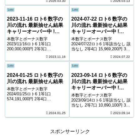
2026.03.30
2026.03.13
8,900円 5等151,757口 1,000円
4等11,156口 5,500円 5等166,415
キャリーオーバー 236,800...
口 1,200円 6等264,1...
Loto
Loto
2023-11-16 ロト6 数字の
2024-07-22 ロト6 数字の
川の流れ 最新抽せん結果
川の流れ 最新抽せん結果
キャリーオーバー中 !
キャリーオーバー中 !
22,390,898円
212,916,545円
本数字とボーナス数字
本数字とボーナス数字
2023/11/16ロト6 1等1口
2024/07/22ロト6 1等該当なし 該
200,000,000円 2等3口
当なし 2等4口 15,969,200円 3等
22,239,800円 3等185口 389,400
215口 320,800円 4等10,894口
2023.11.16
2024.07.22
円 4等9,157口 8,300円 5等
6,600円 5等163,172口 1,000円
150,460口 1,000円 キャリーオー
キャリーオーバー 212,91...
Loto
Loto
バー 2...
2024-01-25 ロト6 数字の
2023-09-14 ロト6 数字の
川の流れ 最新抽せん結果
川の流れ 最新抽せん結果
キャリーオーバー中 !
本数字とボーナス数字
466,330,270円
2024/01/25ロト6 1等1口
本数字とボーナス数字
574,191,000円 2等4口
2023/09/14ロト6 1等該当なし 該
20,542,500円 3等292口 303,900
当なし 2等7口 10,890,100円 3等
円 4等12,679口 7,300円 5等
183口 449,800円 4等11,036口
2024.01.25
2023.09.14
189,153口 1,000円 キャリーオー
7,800円 5等179,655口 1,000円
バー ...
キャリーオーバー 466,33...
スポンサーリンク