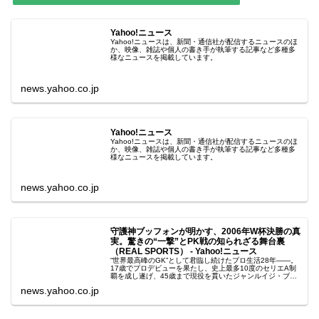
Yahoo!ニュース
Yahoo!ニュースは、新聞・通信社が配信するニュースのほ
か、映像、雑誌や個人の書き手が執筆する記事など多種多
様なニュースを掲載しています。
news.yahoo.co.jp
Yahoo!ニュース
Yahoo!ニュースは、新聞・通信社が配信するニュースのほ
か、映像、雑誌や個人の書き手が執筆する記事など多種多
様なニュースを掲載しています。
news.yahoo.co.jp
守護神ブッフォンが明かす、2006年W杯決勝の真
実。驚きの“一撃”とPK戦の知られざる舞台裏
（REAL SPORTS） - Yahoo!ニュース
“世界最高峰のGK”として君臨し続けたプロ生活28年――。
17歳でプロデビューを果たし、史上最多10度のセリエA制
覇を成し遂げ、45歳まで現役を貫いたジャンルイジ・ブッ
フォン。イタリア代表では史上最
news.yahoo.co.jp