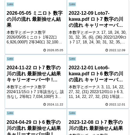
Loto
Loto
2026-05-05 ミニロト 数字
2022-12-09 Loto7-
の川の流れ 最新抽せん結
kawa.pdf ロト7 数字の川
果
の流れ キャリーオーバー
中! 1,774,703,030円
本数字とボーナス数字
本数字とボーナス 17, 18, 24, 30,
2026/05/05ミニロト 1等22口
31, 32, 35, (6), (36) 2022/12/09ロ
6,926,000円 2等340口 32,100円
ト7 17, 18, 24, 30, 31, 32, 35,
3等2,058口 9,200円 4等52,216口
(6), (36) 1等該当なし 該当なし 2
2026.05.05
2022.12.09
900円 ＊抽せんの結果は最終的
等15口 5,5...
に発売元の発表のものと照合し
Loto
Loto
て下さい。 ...
2024-11-22 ロト7 数字の
2022-12-01 Loto6-
川の流れ 最新抽せん結果
kawa.pdf ロト6 数字の川
キャリーオーバー中 !
の流れ キャリーオーバー
341,623,880円
中! 760,000,989円
本数字とボーナス数字
本数字とボーナス 3, 11, 14, 22,
2024/11/15ロト7 1等該当なし 該
27, 32, (31) 2022/12/01ロト6 3,
当なし 2等8口 7,034,100円 3等
11, 14, 22, 27, 32, (31) 1等該当
103口 764,800円 4等4,495口
なし 該当なし 2等9口 8,922,700
2024.11.22
2022.12.01
10,200円 5等69,638口 1,600円 6
円 3等393口 220,60...
等121,322口 1,100円...
Loto
Loto
2024-04-29 ロト6 数字の
2023-12-08 ロト7 数字の
川の流れ 最新抽せん結果
川の流れ 最新抽せん結果
キャリーオーバー中 !