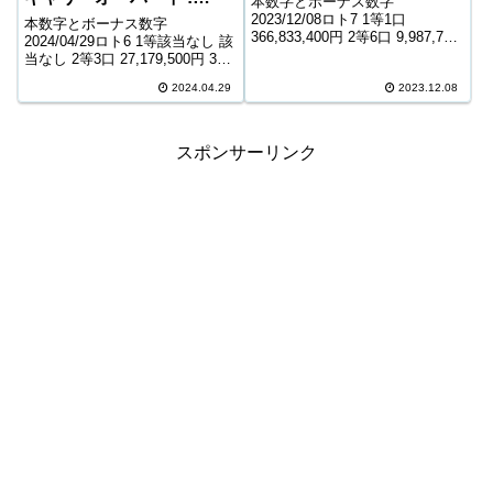
本数字とボーナス数字
677,231,175円
2023/12/08ロト7 1等1口
本数字とボーナス数字
366,833,400円 2等6口 9,987,700
2024/04/29ロト6 1等該当なし 該
円 3等91口 921,900円 4等5,089
当なし 2等3口 27,179,500円 3等
口 9,600円 5等84,631口 1,400円
262口 336,100円 4等11,701口
6等139,227口 1,...
2024.04.29
2023.12.08
7,900円 5等185,746口 1,000円
キャリーオーバー 677,23...
スポンサーリンク