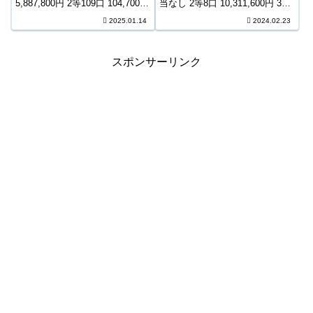
5,887,800円 2等109口 104,700円
当なし 2等8口 10,311,600円 3等
3等1,708口 11,500円 4等46,649
159口 726,300円 4等6,606口
2025.01.14
2024.02.23
口 1,100円 ＊抽せんの結果は最
10,200円 5等105,711口 1,500円
終的に発売元の発表のものと照
6等186,298口 1,10...
合して下...
スポンサーリンク