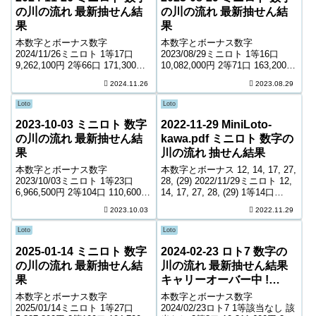
の川の流れ 最新抽せん結
の川の流れ 最新抽せん結
果
果
本数字とボーナス数字
本数字とボーナス数字
2024/11/26ミニロト 1等17口
2023/08/29ミニロト 1等16口
9,262,100円 2等66口 171,300円
10,082,000円 2等71口 163,200円
3等2,163口 9,000円 4等56,360口
3等1,682口 11,900円 4等47,273
2024.11.26
2023.08.29
900円 ＊抽せんの結果は最終的
口 1,100円 ＊抽せんの結果は最
に発売元の発表のものと照合し
終的に発売元の発表のものと照
Loto
Loto
て下さい。 ...
合して下...
2023-10-03 ミニロト 数字
2022-11-29 MiniLoto-
の川の流れ 最新抽せん結
kawa.pdf ミニロト 数字の
果
川の流れ 抽せん結果
本数字とボーナス数字
本数字とボーナス 12, 14, 17, 27,
2023/10/03ミニロト 1等23口
28, (29) 2022/11/29ミニロト 12,
6,966,500円 2等104口 110,600円
14, 17, 27, 28, (29) 1等14口
3等2,946口 6,700円 4等58,681口
11,440,500円 2等63口 182,600円
2023.10.03
2022.11.29
800円 ＊抽せんの結果は最終的
3等1,886口 10,5...
に発売元の発表のものと照合し
Loto
Loto
て下さい。...
2025-01-14 ミニロト 数字
2024-02-23 ロト7 数字の
の川の流れ 最新抽せん結
川の流れ 最新抽せん結果
果
キャリーオーバー中 !
2,021,090,665円
本数字とボーナス数字
本数字とボーナス数字
2025/01/14ミニロト 1等27口
2024/02/23ロト7 1等該当なし 該