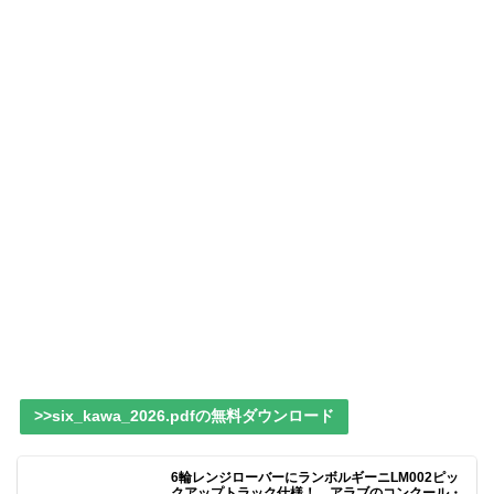
>>six_kawa_2026.pdfの無料ダウンロード
6輪レンジローバーにランボルギーニLM002ピッ
クアップトラック仕様！ アラブのコンクール・