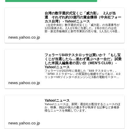
台湾の数字選択式宝くじ「威力彩」 2人が当
選 それぞれ約33億円の賞金獲得（中央社フォー
カス台湾） - Yahoo!ニュース
（台北中央社）数字選択式宝くじ「威力彩」の当選番号が
12日発表され、2人が1等に当選した。1等が出たのは北
部・新北市板橋区と新竹市東区の売り場。1人当たり6億
7787万347台湾元（約33億円）
news.yahoo.co.jp
フェラーリ849テスタロッサは買いか？ 「もし宝
くじが当選したら…迷わず選ぶべき一台だ」 試乗
した米国人編集者の言い分（MEN’S CLUB） -
Yahoo!ニュース
フェラーリが2025年に発表した「849 テスタロッサ」。
「SF90 ストラダーレ」の実質的な後継モデルであり、4.0
リッターV8ツインターボエンジンに3基の電動モーターを
組み合わせた、現代的なPH
news.yahoo.co.jp
Yahoo!ニュース
Yahoo!ニュースは、新聞・通信社が配信するニュースのほ
か、映像、雑誌や個人の書き手が執筆する記事など多種多
様なニュースを掲載しています。
news.yahoo.co.jp