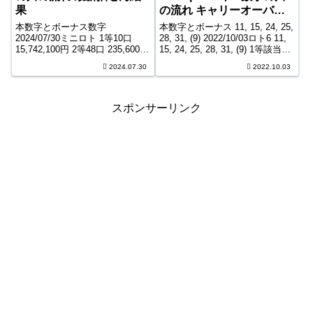
果
の流れ キャリーオーバー
中! 225,468,042円
本数字とボーナス数字
本数字とボーナス 11, 15, 24, 25,
2024/07/30ミニロト 1等10口
28, 31, (9) 2022/10/03ロト6 11,
15,742,100円 2等48口 235,600円
15, 24, 25, 28, 31, (9) 1等該当な
3等1,819口 10,700円 4等50,252
し 該当なし 2等7口 9,663,200円
2024.07.30
2022.10.03
口 1,000円 ＊抽せんの結果は最
3等238口 306,90...
終的に発売元の発表のものと照
合して下...
スポンサーリンク