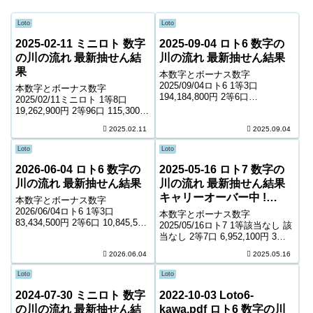
Loto
Loto
2025-02-11 ミニロト 数字
2025-09-04 ロト6 数字の
の川の流れ 最新抽せん結
川の流れ 最新抽せん結果
果
本数字とボーナス数字
2025/09/04ロト6 1等3口
本数字とボーナス数字
194,184,800円 2等6口
2025/02/11ミニロト 1等8口
12,899,600円 3等298口 280,400
19,262,900円 2等96口 115,300円
円 4等14,158口 6,200円 5等
3等1,880口 10,200円 4等48,808
2025.02.11
2025.09.04
218,931口 1,000円 キャリーオー
口 1,000円 ＊抽せんの結果は最
バー ...
終的に発売元の発表のものと照
Loto
Loto
合して下さ...
2026-06-04 ロト6 数字の
2025-05-16 ロト7 数字の
川の流れ 最新抽せん結果
川の流れ 最新抽せん結果
キャリーオーバー中 !
本数字とボーナス数字
410,892,875円
2026/06/04ロト6 1等3口
本数字とボーナス数字
83,434,500円 2等6口 10,845,500
2025/05/16ロト7 1等該当なし 該
円 3等313口 224,500円 4等
当なし 2等7口 6,952,100円 3等
13,552口 5,400円 5等195,451口
84口 667,300円 4等4,690口
2026.06.04
2025.05.16
1,000円 キャリーオーバー 0...
7,200円 5等81,366口 1,400円 6
等131,630口 1,000円 キ...
Loto
Loto
2024-07-30 ミニロト 数字
2022-10-03 Loto6-
の川の流れ 最新抽せん結
kawa.pdf ロト6 数字の川