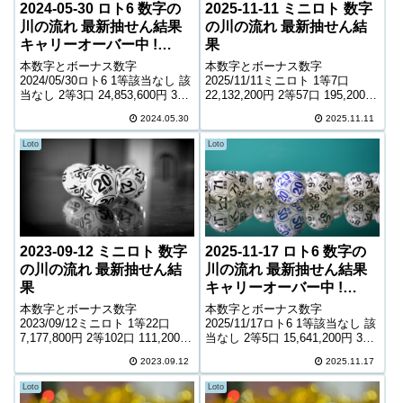
2024-05-30 ロト6 数字の
2025-11-11 ミニロト 数字
川の流れ 最新抽せん結果
の川の流れ 最新抽せん結
キャリーオーバー中 !
果
463,390,688円
本数字とボーナス数字
本数字とボーナス数字
2024/05/30ロト6 1等該当なし 該
2025/11/11ミニロト 1等7口
当なし 2等3口 24,853,600円 3等
22,132,200円 2等57口 195,200円
252口 319,500円 4等11,853口
3等1,731口 11,100円 4等45,891
2024.05.30
2025.11.11
7,100円 5等180,600口 1,000円
口 1,000円 ＊抽せんの結果は最
キャリーオーバー 463,39...
終的に発売元の発表のものと照
Loto
Loto
合して下さ...
2023-09-12 ミニロト 数字
2025-11-17 ロト6 数字の
の川の流れ 最新抽せん結
川の流れ 最新抽せん結果
果
キャリーオーバー中 !
437,181,358円
本数字とボーナス数字
本数字とボーナス数字
2023/09/12ミニロト 1等22口
2025/11/17ロト6 1等該当なし 該
7,177,800円 2等102口 111,200円
当なし 2等5口 15,641,200円 3等
3等2,200口 8,900円 4等57,308口
240口 351,900円 4等12,225口
2023.09.12
2025.11.17
800円 ＊抽せんの結果は最終的
7,300円 5等195,372口 1,000円
に発売元の発表のものと照合し
キャリーオーバー 437,18...
Loto
Loto
て下さい。...