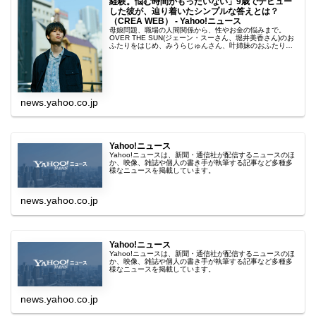
経験。悩む時間がもったいない」9歳でデビュー
した彼が、辿り着いたシンプルな答えとは？
（CREA WEB） - Yahoo!ニュース
母娘問題、職場の人間関係から、性やお金の悩みまで。
OVER THE SUN(ジェーン・スーさん、堀井美香さん)のお
ふたりをはじめ、みうらじゅんさん、叶姉妹のおふたり、
上沼恵美子さんなど様々な方に読
news.yahoo.co.jp
Yahoo!ニュース
Yahoo!ニュースは、新聞・通信社が配信するニュースのほ
か、映像、雑誌や個人の書き手が執筆する記事など多種多
様なニュースを掲載しています。
news.yahoo.co.jp
Yahoo!ニュース
Yahoo!ニュースは、新聞・通信社が配信するニュースのほ
か、映像、雑誌や個人の書き手が執筆する記事など多種多
様なニュースを掲載しています。
news.yahoo.co.jp