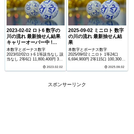
2023-02-02 ロト6 数字の
2025-09-02 ミニロト 数字
川の流れ 最新抽せん結果
の川の流れ 最新抽せん結
キャリーオーバー中 !
果
236,001,349円
本数字とボーナス数字
本数字とボーナス数字
2023/02/02ロト6 1等該当なし 該
2025/09/02ミニロト 1等24口
当なし 2等6口 11,800,400円 3等
6,694,900円 2等115口 100,300円
206口 371,100円 4等9,616口
3等2,648口 7,500円 4等63,949口
2023.02.02
2025.09.02
8,400円 5等160,293口 1,000円
800円 ＊抽せんの結果は最終的
キャリーオーバー 236,001...
に発売元の発表のものと照合し
て下さい。...
スポンサーリンク