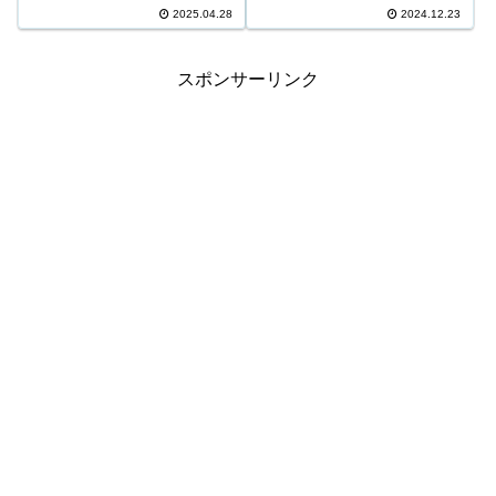
11,457,000円 3等243口 305,500
43,878,000円 3等178口 532,400
2025.04.28
2024.12.23
円 4等11,995口 6,500円 5等
円 4等8,931口 11,200円 5等
193,990口 1,000円 キャリーオー
149,682口 1,000円 キャリーオー
バー ...
バー ...
スポンサーリンク