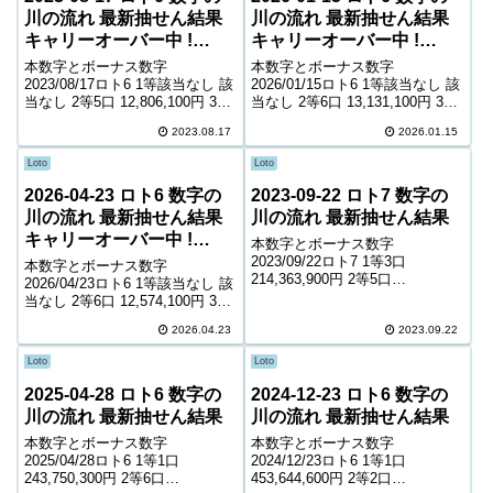
川の流れ 最新抽せん結果
川の流れ 最新抽せん結果
キャリーオーバー中 !
キャリーオーバー中 !
213,428,141円
484,491,749円
本数字とボーナス数字
本数字とボーナス数字
2023/08/17ロト6 1等該当なし 該
2026/01/15ロト6 1等該当なし 該
当なし 2等5口 12,806,100円 3等
当なし 2等6口 13,131,100円 3等
196口 352,800円 4等10,713口
378口 225,000円 4等14,922口
2023.08.17
2026.01.15
6,800円 5等175,118口 1,000円
6,000円 5等223,597口 1,000円
キャリーオーバー 213,42...
キャリーオーバー 484,49...
Loto
Loto
2026-04-23 ロト6 数字の
2023-09-22 ロト7 数字の
川の流れ 最新抽せん結果
川の流れ 最新抽せん結果
キャリーオーバー中 !
本数字とボーナス数字
493,922,051円
2023/09/22ロト7 1等3口
本数字とボーナス数字
214,363,900円 2等5口
2026/04/23ロト6 1等該当なし 該
13,141,400円 3等118口 779,500
当なし 2等6口 12,574,100円 3等
円 4等5,478口 9,800円 5等
239口 340,900円 4等12,495口
87,354口 1,500円 6等149,062口
2026.04.23
2023.09.22
6,800円 5等190,942口 1,000円
...
キャリーオーバー 493,92...
Loto
Loto
2025-04-28 ロト6 数字の
2024-12-23 ロト6 数字の
川の流れ 最新抽せん結果
川の流れ 最新抽せん結果
本数字とボーナス数字
本数字とボーナス数字
2025/04/28ロト6 1等1口
2024/12/23ロト6 1等1口
243,750,300円 2等6口
453,644,600円 2等2口