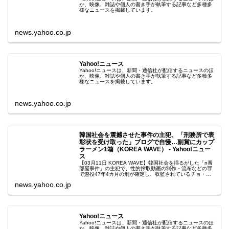
か、映像、雑誌や個人の書き手が執筆する記事など多種多
様なニュースを掲載しています。
news.yahoo.co.jp
Yahoo!ニュース
Yahoo!ニュースは、新聞・通信社が配信するニュースのほ
か、映像、雑誌や個人の書き手が執筆する記事など多種多
様なニュースを掲載しています。
news.yahoo.co.jp
韓国社会を震撼させた事件の主犯、「刑務所で表
彰状を受け取った」ブログで自慢…副賞にカップ
ラーメン1箱（KOREA WAVE） - Yahoo!ニュー
ス
【03月11日 KOREA WAVE】韓国社会を揺るがした「n番
部屋事件」の主犯で、性的搾取動画の制作・流布などの罪
で懲役47年4カ月の刑が確定し、収監されているチョ・ジ
ュビン受刑者（30）が、刑務
news.yahoo.co.jp
Yahoo!ニュース
Yahoo!ニュースは、新聞・通信社が配信するニュースのほ
か、映像、雑誌や個人の書き手が執筆する記事など多種多