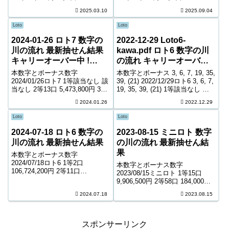
21,957,600円 3等239口 396,800
12,899,600円 3等298口 280,400
2025.03.10
2025.09.04
円 4等11,996口 8,300円 5等
円 4等14,158口 6,200円 5等
202,581口 1,000円 キャリーオー
218,931口 1,000円 キャリーオー
Loto
Loto
バー ...
バー ...
2024-01-26 ロト7 数字の
2022-12-29 Loto6-
川の流れ 最新抽せん結果
kawa.pdf ロト6 数字の川
キャリーオーバー中 !
の流れ キャリーオーバー
1,015,997,335円
中! 226,358,966円
本数字とボーナス数字
本数字とボーナス 3, 6, 7, 19, 35,
2024/01/26ロト7 1等該当なし 該
39, (21) 2022/12/29ロト6 3, 6, 7,
当なし 2等13口 5,473,800円 3等
19, 35, 39, (21) 1等該当なし 該
134口 743,400円 4等6,251口
当なし 2等15口 4,527,300円 3等
2024.01.26
2022.12.29
9,300円 5等100,486口 1,400円 6
277口 264,700円 ...
等162,847口 1,000...
Loto
Loto
2024-07-18 ロト6 数字の
2023-08-15 ミニロト 数字
川の流れ 最新抽せん結果
の川の流れ 最新抽せん結
果
本数字とボーナス数字
2024/07/18ロト6 1等2口
本数字とボーナス数字
106,724,200円 2等11口
2023/08/15ミニロト 1等15口
5,821,500円 3等206口 335,700円
9,906,500円 2等58口 184,000円
4等9,894口 7,300円 5等164,197
3等1,865口 9,900円 4等47,981口
2024.07.18
2023.08.15
口 1,000円 キャリーオーバー 0...
1,000円 ＊抽せんの結果は最終的
に発売元の発表のものと照合し
て下さい...
スポンサーリンク