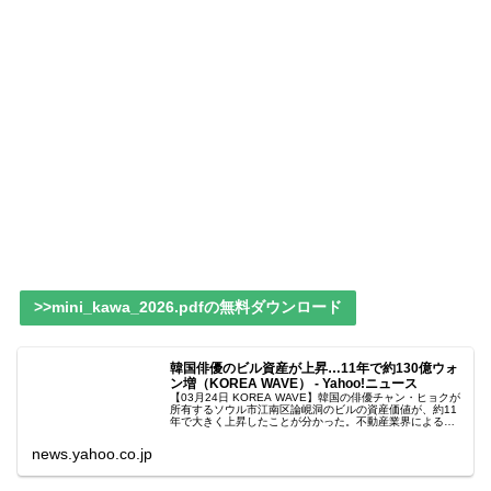
>>mini_kawa_2026.pdfの無料ダウンロード
韓国俳優のビル資産が上昇…11年で約130億ウォ
ン増（KOREA WAVE） - Yahoo!ニュース
【03月24日 KOREA WAVE】韓国の俳優チャン・ヒョクが
所有するソウル市江南区論峴洞のビルの資産価値が、約11
年で大きく上昇したことが分かった。不動産業界による
と、チャン・ヒョクは201
news.yahoo.co.jp