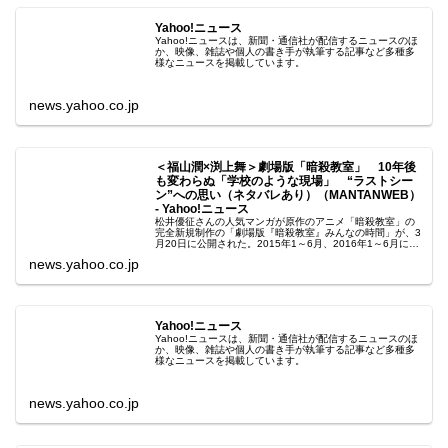
Yahoo!ニュース
Yahoo!ニュースは、新聞・通信社が配信するニュースのほ
か、映像、雑誌や個人の書き手が執筆する記事など多種多
様なニュースを掲載しています。
news.yahoo.co.jp
＜福山潤×渕上舞＞劇場版「暗殺教室」 10年後
も変わらぬ「学校のような現場」 “ラストシー
ン”への思い（ネタバレあり）（MANTANWEB）
- Yahoo!ニュース
松井優征さんの人気マンガが原作のアニメ「暗殺教室」の
完全新規制作の「劇場版『暗殺教室』みんなの時間」が、3
月20日に公開された。2015年1～6月、2016年1～6月に放
送されたテレビアニメ、20
news.yahoo.co.jp
Yahoo!ニュース
Yahoo!ニュースは、新聞・通信社が配信するニュースのほ
か、映像、雑誌や個人の書き手が執筆する記事など多種多
様なニュースを掲載しています。
news.yahoo.co.jp