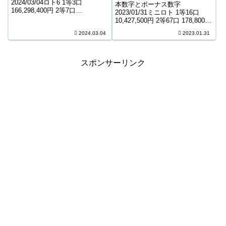
2024/03/04ロト6 1等3口
本数字とボーナス数字
166,298,400円 2等7口
2023/01/31ミニロト 1等16口
11,152,500円 3等369口 228,400
10,427,500円 2等67口 178,800円
円 4等15,220口 5,800円 5等
3等1,877口 11,000円 4等50,008
2024.03.04
2023.01.31
221,321口 1,000円 キャリーオー
口 1,000円 ＊抽せんの結果は最
バー ...
終的に発売元の発表のものと照
合して下...
スポンサーリンク