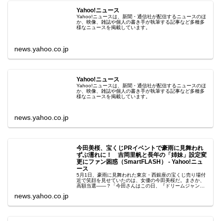
Yahoo!ニュース
Yahoo!ニュースは、新聞・通信社が配信するニュースのほ
か、映像、雑誌や個人の書き手が執筆する記事など多種多
様なニュースを掲載しています。
news.yahoo.co.jp
Yahoo!ニュース
Yahoo!ニュースは、新聞・通信社が配信するニュースのほ
か、映像、雑誌や個人の書き手が執筆する記事など多種多
様なニュースを掲載しています。
news.yahoo.co.jp
今田美桜、宝くじPRイベントで豪雨に見舞われ
ずぶ濡れに！ 吉岡里帆と長年の「姉妹」設定変
更にファン困惑（SmartFLASH） - Yahoo!ニュ
ース
5月1日、豪雨に見舞われた東京・西銀座の宝くじ売り場付
近で笑顔を見せていたのは、女優の今田美桜だ。まさか、
高額当選――？「今田さんはこの日、『ドリームジャンボ
宝くじ』『ドリームジャンボミニ』の
news.yahoo.co.jp