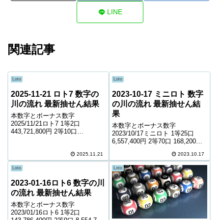
LINE
関連記事
Loto
Loto
2025-11-21 ロト7 数字の
2023-10-17 ミニロト 数字
川の流れ 最新抽せん結果
の川の流れ 最新抽せん結
果
本数字とボーナス数字
2025/11/21ロト7 1等2口
本数字とボーナス数字
443,721,800円 2等10口
2023/10/17ミニロト 1等25口
5,638,000円 3等150口 432,900円
6,557,400円 2等70口 168,200円
4等6,217口 6,300円 5等96,296口
3等2,587口 7,800円 4等58,893口
1,300円 6等165,734口 ...
2025.11.21
2023.10.17
900円 ＊抽せんの結果は最終的
に発売元の発表のものと照合し
Loto
Loto
て下さい。 ...
2023-01-16ロト6 数字の川
の流れ 最新抽せん結果
本数字とボーナス数字
2023/01/16ロト6 1等2口