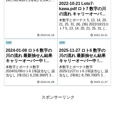
143,786,400円 2等9口 8,554,700
2022-10-21 Loto7-
円 3等270口 307,900円 4等
kawa.pdf ロト7 数字の川
12,191口 7,200円 5等175,124口
1,000円 キャリーオーバー 0...
の流れ キャリーオーバー
中! 362,128,220円
本数字とボーナス 5, 13, 14, 20,
21, 25, 31, (9), (36) 2022/10/21ロ
ト7 5, 13, 14, 20, 21, 25, 31, (9),
(36) 1等該当なし 該当なし 2等6
2023.01.16
2022.10.21
口 9,748,...
Loto
Loto
2024-01-08 ロト6 数字の
2025-11-27 ロト6 数字の
川の流れ 最新抽せん結果
川の流れ 最新抽せん結果
キャリーオーバー中 !
キャリーオーバー中 !
1,134,064,954円
693,711,520円
本数字とボーナス数字
本数字とボーナス数字
2024/01/08ロト6 1等該当なし 該
2025/11/27ロト6 1等該当なし 該
当なし 2等15口 6,239,300円 3等
当なし 2等9口 8,790,700円 3等
346口 292,100円 4等16,258口
258口 331,100円 4等13,549口
2024.01.08
2025.11.27
6,500円 5等258,228口 1,000円
6,600円 5等227,553口 1,000円
キャリーオーバー 1,134,...
キャリーオーバー 693,711...
スポンサーリンク