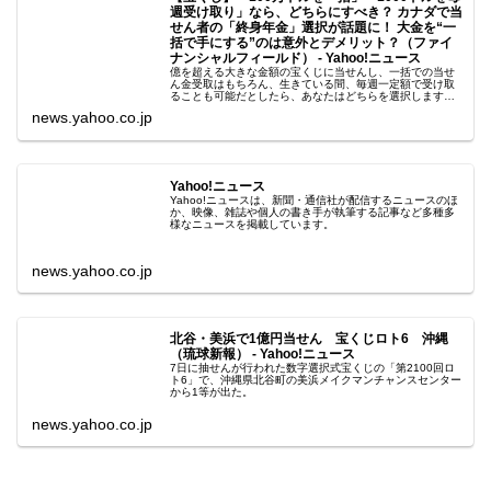
週受け取り」なら、どちらにすべき？ カナダで当
せん者の「終身年金」選択が話題に！ 大金を“一
括で手にする”のは意外とデメリット？（ファイ
ナンシャルフィールド） - Yahoo!ニュース
億を超える大きな金額の宝くじに当せんし、一括での当せ
ん金受取はもちろん、生きている間、毎週一定額で受け取
ることも可能だとしたら、あなたはどちらを選択します
か？ 日本では聞いたことのない話ですが、海外
news.yahoo.co.jp
Yahoo!ニュース
Yahoo!ニュースは、新聞・通信社が配信するニュースのほ
か、映像、雑誌や個人の書き手が執筆する記事など多種多
様なニュースを掲載しています。
news.yahoo.co.jp
北谷・美浜で1億円当せん 宝くじロト6 沖縄
（琉球新報） - Yahoo!ニュース
7日に抽せんが行われた数字選択式宝くじの「第2100回ロ
ト6」で、沖縄県北谷町の美浜メイクマンチャンスセンター
から1等が出た。
news.yahoo.co.jp