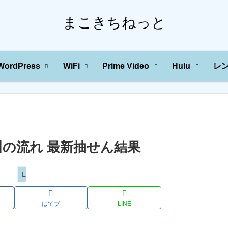
まこきちねっと
WordPress
WiFi
Prime Video
Hulu
レ
字の川の流れ 最新抽せん結果
Loto
はてブ
LINE