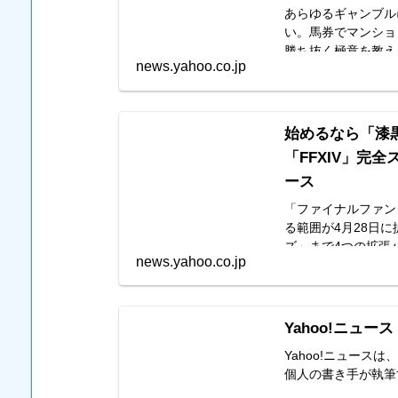
あらゆるギャンブル
い。馬券でマンショ
勝ち抜く極意を教え
news.yahoo.co.jp
始めるなら「漆
「FFXIV」完全ス
ース
「ファイナルファンタ
る範囲が4月28日
ズ」まで4つの拡張
news.yahoo.co.jp
Yahoo!ニュース
Yahoo!ニュー
個人の書き手が執筆