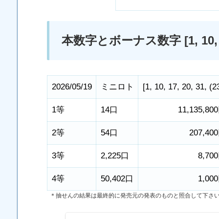
本数字とボーナス数字 [1, 10, 17, 
2026/05/19
ミニロト
[
1
,
10
,
17
,
20
,
31
,
(2
1等
14口
11,135,80
2等
54口
207,40
3等
2,225口
8,70
4等
50,402口
1,00
＊抽せんの結果は最終的に発売元の発表のものと照合して下さ