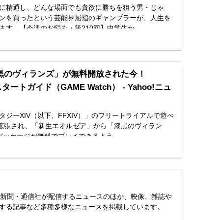
に精通し、どんな場面でも貪欲に勝ちを狙う男・じゃ
ンを買ったという芸能界屈指のギャンブラーが、人生を
ます。【今週のお悩み・第210回】中学生か
黒のヴィランズ」が無料開放された今！
タートガイド（GAME Watch） - Yahoo!ニュ
ジーXIV（以下、FFXIV）」のフリートライアルで遊べ
に拡張され、「新生エオルゼア」から「漆黒のヴィラン
パッケージが無料でプレイできるよう
スは、新聞・通信社が配信するニュースのほか、映像、雑誌や
する記事など多種多様なニュースを掲載しています。