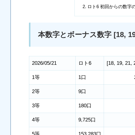
ロト6 初回からの数字
本数字とボーナス数字 [18, 19, 21, 
2026/05/21
ロト6
[
18
,
19
,
21
,
1等
1口
2等
9口
3等
180口
4等
9,725口
5等
153,283口