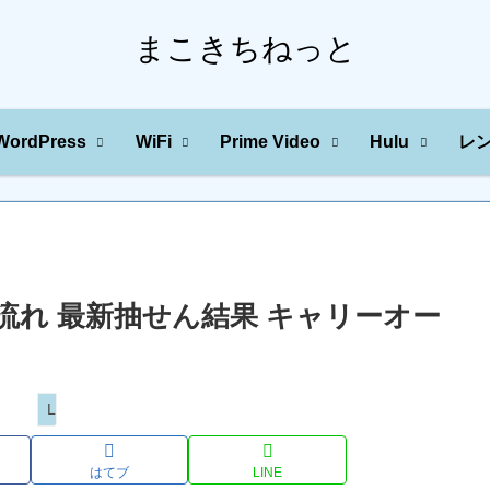
まこきちねっと
WordPress
WiFi
Prime Video
Hulu
レ
の川の流れ 最新抽せん結果 キャリーオー
Loto
はてブ
LINE