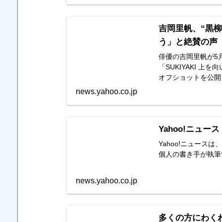
吉岡里帆、“黒
う」と絶賛の声（W
俳優の吉岡里帆が5月
「SUKIYAKI 
オフショットを公開
news.yahoo.co.jp
Yahoo!ニュース
Yahoo!ニュー
個人の書き手が執筆
news.yahoo.co.jp
多くの方にわく