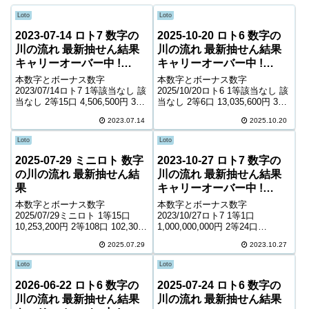
Loto
Loto
2023-07-14 ロト7 数字の
2025-10-20 ロト6 数字の
川の流れ 最新抽せん結果
川の流れ 最新抽せん結果
キャリーオーバー中 !
キャリーオーバー中 !
527,312,195円
484,403,623円
本数字とボーナス数字
本数字とボーナス数字
2023/07/14ロト7 1等該当なし 該
2025/10/20ロト6 1等該当なし 該
当なし 2等15口 4,506,500円 3等
当なし 2等6口 13,035,600円 3等
188口 503,300円 4等7,243口
291口 290,200円 4等13,818口
2023.07.14
2025.10.20
7,600円 5等102,958口 1,300円 6
6,400円 5等212,520口 1,000円
等180,894口 900円 ...
キャリーオーバー 484,40...
Loto
Loto
2025-07-29 ミニロト 数字
2023-10-27 ロト7 数字の
の川の流れ 最新抽せん結
川の流れ 最新抽せん結果
果
キャリーオーバー中 !
1,257,626,450円
本数字とボーナス数字
本数字とボーナス数字
2025/07/29ミニロト 1等15口
2023/10/27ロト7 1等1口
10,253,200円 2等108口 102,300
1,000,000,000円 2等24口
円 3等2,418口 7,900円 4等
3,629,800円 3等216口 564,600円
2025.07.29
2023.10.27
59,577口 800円 ＊抽せんの結果
4等9,142口 7,800円 5等130,819
は最終的に発売元の発表のもの
口 1,300円 6等230,48...
Loto
Loto
と照合して下さい...
2026-06-22 ロト6 数字の
2025-07-24 ロト6 数字の
川の流れ 最新抽せん結果
川の流れ 最新抽せん結果