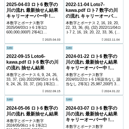
2025-04-03 ロト6 数字の
2022-11-04 Loto7-
川の流れ 最新抽せん結果
kawa.pdf ロト7 数字の川
キャリーオーバー中 !
の流れ キャリーオーバー
753,645,824円
中! 364,184,980円
本数字とボーナス数字
本数字とボーナス 2, 16, 19, 20,
2025/04/03ロト6 1等1口
22, 33, 36, (6), (32) 2022/11/04ロ
600,000,000円 2等4口
ト7 2, 16, 19, 20, 22, 33, 36, (6),
22,204,700円 3等349口 274,800
(32) 1等該当なし 該当なし 2等8
2025.04.03
2022.11.04
円 4等16,113口 6,200円 5等
口 7,412,...
249,001口 1,000円 キャリーオー
Loto
Loto
バー ...
2022-09-15 Loto6-
2024-01-22 ロト6 数字の
kawa.pdf ロト6 数字の川
川の流れ 最新抽せん結果
の流れ 抽せん結果
キャリーオーバー中 !
300,299,055円
本数字とボーナス 6, 9, 24, 26,
本数字とボーナス数字
33, 37, (16) 2022/09/15ロト6 6,
2024/01/22ロト6 1等該当なし 該
9, 24, 26, 33, 37, (16) 1等2口
当なし 2等3口 25,987,200円 3等
237,946,800円 2等6口
179口 470,300円 4等10,298口
2022.09.15
2024.01.22
12,557,000円 3等283口 2...
8,600円 5等175,448口 1,000円
キャリーオーバー 300,29...
Loto
Loto
2024-05-06 ロト6 数字の
2024-03-07 ロト6 数字の
川の流れ 最新抽せん結果
川の流れ 最新抽せん結果
キャリーオーバー中 !
本数字とボーナス数字
221,891,680円
2024/05/06ロト6 1等2口
本数字とボーナス数字