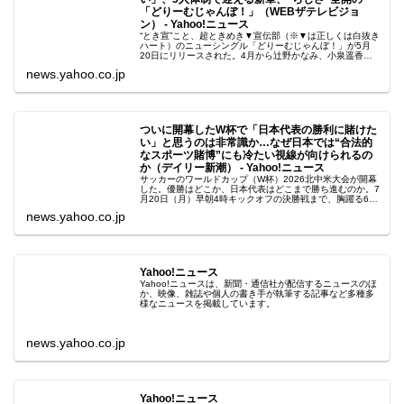
「どりーむじゃんぼ！」（WEBザテレビジョ
ン） - Yahoo!ニュース
“とき宣”こと、超ときめき▼宣伝部（※▼は正しくは白抜き
ハート）のニューシングル「どりーむじゃんぼ！」が5月
20日にリリースされた。4月から辻野かなみ、小泉遥香、
坂井仁香、吉川ひより、菅田愛貴の5人
news.yahoo.co.jp
ついに開幕したW杯で「日本代表の勝利に賭けた
い」と思うのは非常識か…なぜ日本では“合法的
なスポーツ賭博”にも冷たい視線が向けられるの
か（デイリー新潮） - Yahoo!ニュース
サッカーのワールドカップ（W杯）2026北中米大会が開幕
した。優勝はどこか、日本代表はどこまで勝ち進むのか。7
月20日（月）早朝4時キックオフの決勝戦まで、胸躍る6週
間になることを願っている。
news.yahoo.co.jp
Yahoo!ニュース
Yahoo!ニュースは、新聞・通信社が配信するニュースのほ
か、映像、雑誌や個人の書き手が執筆する記事など多種多
様なニュースを掲載しています。
news.yahoo.co.jp
Yahoo!ニュース