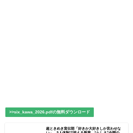
>>six_kawa_2026.pdfの無料ダウンロード
超ときめき宣伝部「好きか大好きしか言わせな
い」、5人体制で迎える新章、“らしさ”全開の